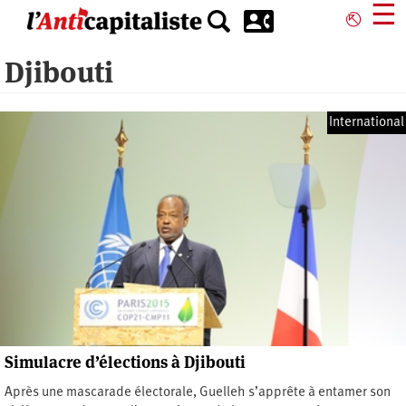
Aller
☰
⎋
au
contenu
Djibouti
principal
International
Simulacre d’élections à Djibouti
Après une mascarade électorale, Guelleh s’apprête à entamer son