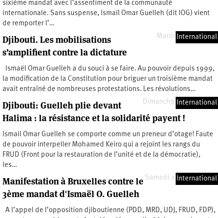
sixième mandat avec l’assentiment de la communauté
internationale. Sans suspense, Ismaïl Omar Guelleh (dit IOG) vient
de remporter l’…
Mardi 28 avril 2026
International
Djibouti. Les mobilisations
s’amplifient contre la dictature
Ismaël Omar Guelleh a du souci à se faire. Au pouvoir depuis 1999,
la modification de la Constitution pour briguer un troisième mandat
avait entraîné de nombreuses protestations. Les révolutions…
Dimanche 20 mars 2011
International
Djibouti: Guelleh plie devant
Halima : la résistance et la solidarité payent !
Ismail Omar Guelleh se comporte comme un preneur d’otage! Faute
de pouvoir interpeller Mohamed Keiro qui a rejoint les rangs du
FRUD (Front pour la restauration de l’unité et de la démocratie),
les…
Samedi 2 octobre 2010
International
Manifestation à Bruxelles contre le
3ème mandat d'Ismaël O. Guelleh
A l’appel de l’opposition djiboutienne (PDD, MRD, UDJ, FRUD, FDP),