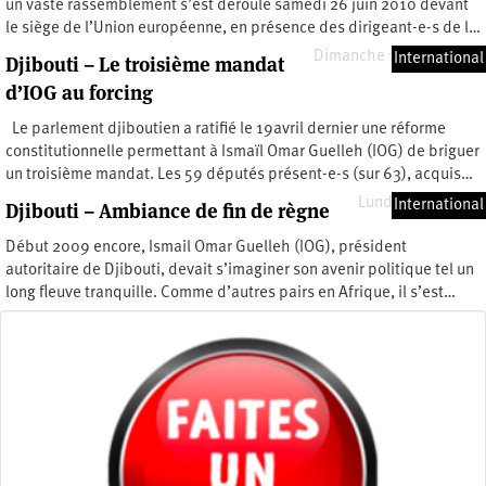
un vaste rassemblement s’est déroulé samedi 26 juin 2010 devant
le siège de l’Union européenne, en présence des dirigeant-e-s de l…
Dimanche 11 juillet 2010
International
Djibouti – Le troisième mandat
d’IOG au forcing
Le parlement djiboutien a ratifié le 19avril dernier une réforme
constitutionnelle permettant à Ismaïl Omar Guelleh (IOG) de briguer
un troisième mandat. Les 59 députés présent-e-s (sur 63), acquis…
Lundi 24 mai 2010
International
Djibouti – Ambiance de fin de règne
Début 2009 encore, Ismail Omar Guelleh (IOG), président
autoritaire de Djibouti, devait s’imaginer son avenir politique tel un
long fleuve tranquille. Comme d’autres pairs en Afrique, il s’est…
Dimanche 7 février 2010