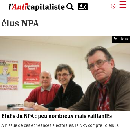
Aller
☰
⎋
au
contenu
élus NPA
principal
Politique
EluEs du NPA : peu nombreux mais vaillantEs
À l’issue de ces échéances électorales, le NPA compte 10 éluEs