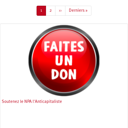
Pagination
Page
1
Page
2
Page
››
Dernière
Derniers »
courante
suivante
page
Soutenez le NPA l'Anticapitaliste