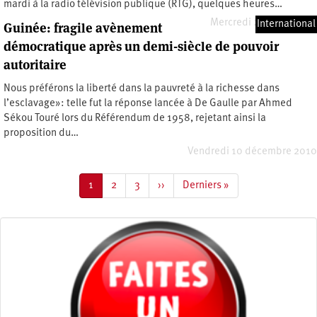
mardi à la radio télévision publique (RTG), quelques heures…
Mercredi 27 juillet 2011
International
Guinée: fragile avènement
démocratique après un demi-siècle de pouvoir
autoritaire
Nous préférons la liberté dans la pauvreté à la richesse dans
l’esclavage»: telle fut la réponse lancée à De Gaulle par Ahmed
Sékou Touré lors du Référendum de 1958, rejetant ainsi la
proposition du…
Vendredi 10 décembre 2010
Pagination
Page
1
Page
2
Page
3
Page
››
Dernière
Derniers »
courante
suivante
page