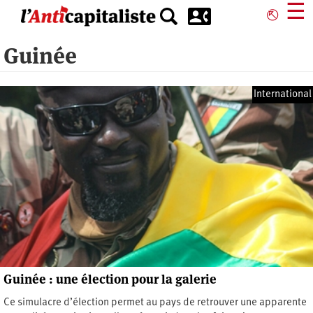
Aller
☰
⎋
au
contenu
Guinée
principal
International
Guinée : une élection pour la galerie
Ce simulacre d’élection permet au pays de retrouver une apparente