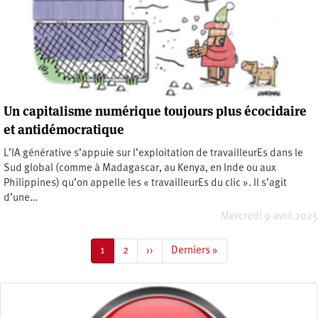
Un capitalisme numérique toujours plus écocidaire
et antidémocratique
L’IA générative s’appuie sur l’exploitation de travailleurEs dans le
Sud global (comme à Madagascar, au Kenya, en Inde ou aux
Philippines) qu’on appelle les « travailleurEs du clic ». Il s’agit
d’une…
Mercredi 9 avril 2025
Pagination
Page
1
Page
2
Page
››
Dernière
Derniers »
courante
suivante
page