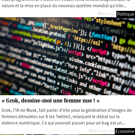
nature et la mise en place du nouveau système mondial qu’elle…
Mardi 14 avril 2026
Politique
« Grok, dessine-moi une femme nue ! »
Grok, l’IA de Musk, fait parler d’elle pour la génération d’images de
femmes dénudées sur X (ex Twitter), relançant le débat sur la
violence numérique. Ce qui pourrait passer pour un bug est un…
Mercredi 7 janvier 2026
Économie