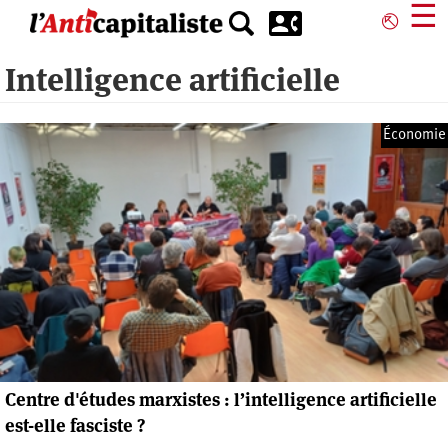
Aller
☰
⎋
au
contenu
Intelligence artificielle
principal
Économie
Centre d'études marxistes : l’intelligence artificielle
est-elle fasciste ?