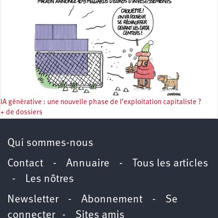
IA générative : une nouvelle phase de l’exploitation capitaliste ?
+ de dossiers
Qui sommes-nous
Contact
-
Annuaire
-
Tous les articles
-
Les nôtres
Newsletter
-
Abonnement
-
Se
connecter
-
Sites amis