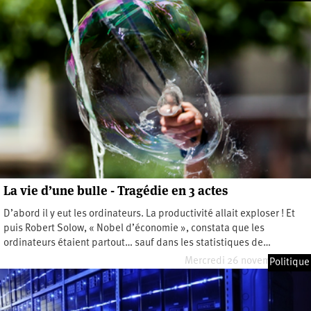
La vie d’une bulle - Tragédie en 3 actes
D’abord il y eut les ordinateurs. La productivité allait exploser ! Et
puis Robert Solow, « Nobel d’économie », constata que les
ordinateurs étaient partout… sauf dans les statistiques de…
Mercredi 26 novembre 2025
Politique