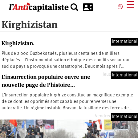
Aller
☰
⎋
au
contenu
Kirghizistan
principal
International
Kirghizistan.
Plus de 2 000 Ouzbeks tués, plusieurs centaines de milliers
déplacés... l’instrumentalisation ethnique des conflits sociaux au
sud du pays a provoqué une catastrophe. Deux mois après l’…
Jeudi 24 juin 2010
International
L'insurrection populaire ouvre une
nouvelle page de l’histoire…
L’insurrection populaire kirghize constitue un magnifique exemple
de ce dont les opprimés sont capables pour renverser une
autocratie. Un régime instable Bravant la fusillade des forces de…
Vendredi 14 mai 2010
International