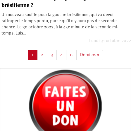
brésilienne ?
Un nouveau souffle pour la gauche brésilienne, qui va devoir
rattraper le temps perdu, parce qu'il n'y aura pas de seconde
chance. Le 30 octobre 2022, à la 45e minute de la seconde mi-
temps, Luís…
Lundi 31 octobre 2022
Pagination
Page
1
Page
2
Page
3
Page
4
Page
››
Dernière
Derniers »
courante
suivante
page