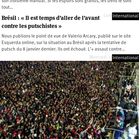
son troisième mandat. Si les espoirs sont grands, les défis le sont
tout…
Lundi 3 avril 2023
International
Brésil : « Il est temps d’aller de l’avant
contre les putschistes »
Nous publions le point de vue de Valerio Arcary, publié sur le site
Esquerda online, sur la situation au Brésil après la tentative de
putsch du 8 janvier dernier. Ils ont échoué. L’« assaut contre…
Mercredi 18 janvier 2023
International