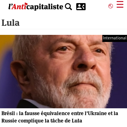
Aller
☰
⎋
au
contenu
Lula
principal
International
Brésil : la fausse équivalence entre l’Ukraine et la
Russie complique la tâche de Lula