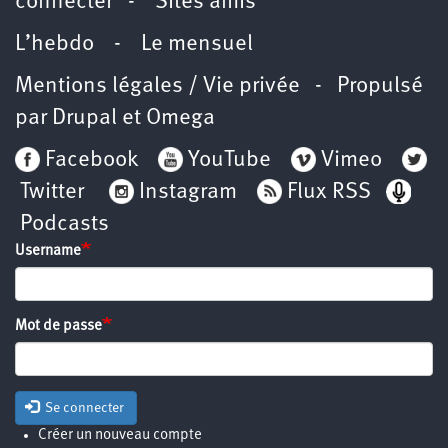
connecter
-
Sites amis
L’hebdo
-
Le mensuel
Mentions légales / Vie privée
- Propulsé
par
Drupal
et
Omega
Facebook
YouTube
Vimeo
Twitter
Instagram
Flux RSS
Podcasts
Username
Mot de passe
Se connecter
Créer un nouveau compte