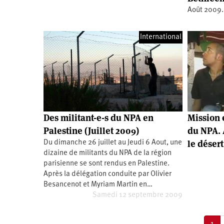
Santé
Hôpitaux
LGBTI
Amérique
Août 2009.
du
Nord
Vidéos
SNCF
Amérique
latine
International
Dans
Services
Asie
mon
publics
département
Europe
Moyen-
Orient
Océanie
Des militant-e-s du NPA en
Mission 
Palestine (Juillet 2009)
du NPA. 
le désert
Du dimanche 26 juillet au Jeudi 6 Aout, une
dizaine de militants du NPA de la région
parisienne se sont rendus en Palestine.
Après la délégation conduite par Olivier
Besancenot et Myriam Martin en…
Samedi 12 septembre 2009
Pagination