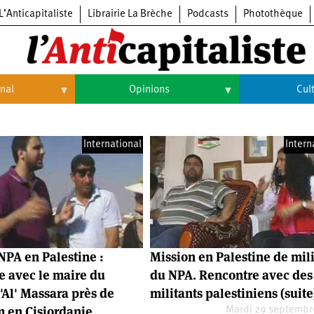
L’Anticapitaliste
Librairie La Brèche
Podcasts
Photothèque
onal
Opinions
Cul
Opinions
Culture
International
Intern
Histoire
Arts
Cinéma
Expositions
Livres
NPA en Palestine :
Mission en Palestine de mil
Musique
e avec le maire du
du NPA. Rencontre avec des
'Al' Massara près de
militants palestiniens (suite)
 en Cisjordanie.
Mardi 29 septembr