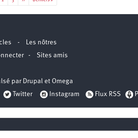
e
Page
2
Page
3
Page
››
Dernière
Derniers »
rante
suivante
page
icles
-
Les nôtres
onnecter
-
Sites amis
lsé par
Drupal
et
Omega
Twitter
Instagram
Flux RSS