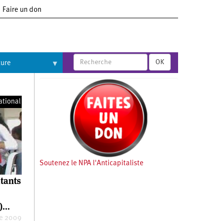
Faire un don
OK
ture
ational
Soutenez le NPA l'Anticapitaliste
itants
...
e 2009