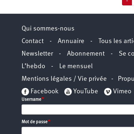
Pag
1
cou
Qui sommes-nous
Contact
-
Annuaire
-
Tous les art
Newsletter
-
Abonnement
-
Se c
L’hebdo
-
Le mensuel
Mentions légales / Vie privée
- Propu
Facebook
YouTube
Vimeo
Username
Mot de passe