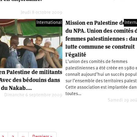
Jeudi 8 octobre 2009
Mission en Palestine de mil
International
Intern
du NPA. Union des comités 
femmes palestiniennes : dan
lutte commune se construit
l'égalité
L’union des comités de femmes
palestiniennes a été créée en 1980 
en Palestine de militants
connaît aujourd’hui un succès popul
Avec des bédouins dans
sur l’ensemble des territoires palest
 du Nakab....
Cette association est implantée dan
toutes…
Dimanche 6 septembre 2009
Samedi 29 aoû