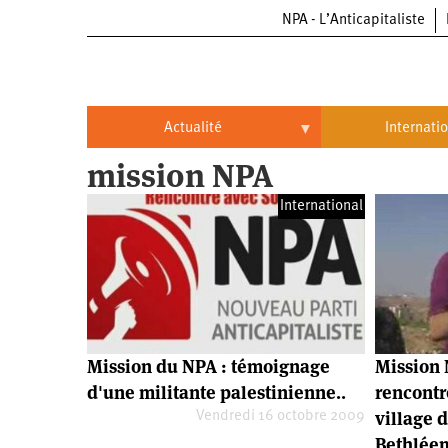
NPA - L’Anticapitaliste
Aller
au
contenu
principal
Actualité
Internati
mission NPA
Actualité
International
International
Politique
Brésil
Entreprises
Chine
Oppressions
Entreprises
États-
Unis
Économie
Automobile
Oppressions
Continents
Mission du NPA : témoignage
Mission 
Écologie
Aéronautique
Antiracisme
Continents
d'une militante palestinienne..
rencontr
village d
Vendredi 16 octobre 2009
Éducation
Commerce
Féminisme
Afrique
Bethléem