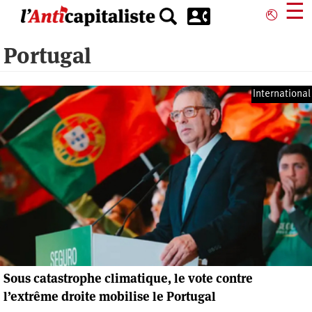
Aller
☰
⎋
au
contenu
Portugal
principal
International
Sous catastrophe climatique, le vote contre
l’extrême droite mobilise le Portugal