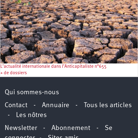
L’actualité internationale dans l’Anticapitaliste n°655
+ de dossiers
Qui sommes-nous
Contact
-
Annuaire
-
Tous les articles
-
Les nôtres
Newsletter
-
Abonnement
-
Se