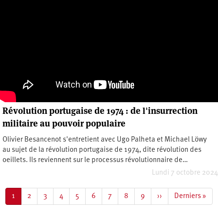
Révolution portugaise de 1974 : de l'insurrection
militaire au pouvoir populaire
Olivier Besancenot s'entretient avec Ugo Palheta et Michael Löwy
au sujet de la révolution portugaise de 1974, dite révolution des
oeillets. Ils reviennent sur le processus révolutionnaire de…
Lundi 7 octobre 2024
Pagination
Page
1
Page
2
Page
3
Page
4
Page
5
Page
6
Page
7
Page
8
Page
9
Page
››
Dernière
Derniers »
courante
suivante
page