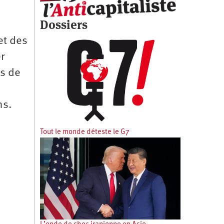
Dossiers
et des
r
s de
ns.
Tout le monde déteste le G7