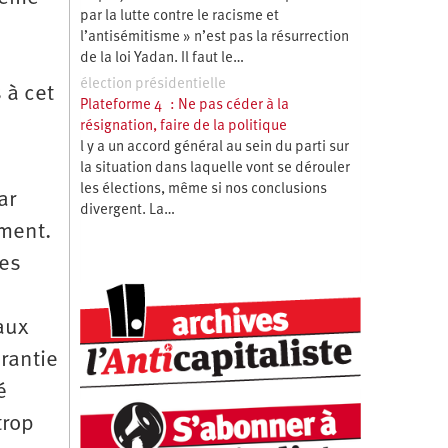
par la lutte contre le racisme et
l’antisémitisme » n’est pas la résurrection
de la loi Yadan. Il faut le…
élection présidentielle
 à cet
Plateforme 4 : Ne pas céder à la
résignation, faire de la politique
l y a un accord général au sein du parti sur
la situation dans laquelle vont se dérouler
les élections, même si nos conclusions
ar
divergent. La…
ement.
mes
aux
rantie
é
trop