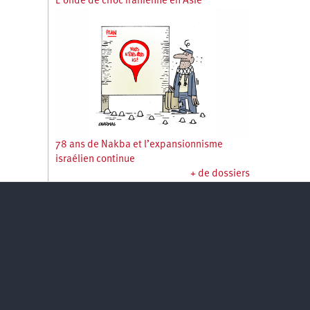
L’onde de choc iranienne en Asie
78 ans de Nakba et l’expansionnisme
israélien continue
+ de dossiers