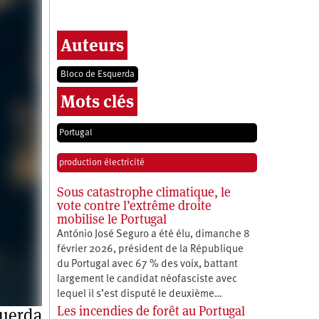
Auteurs
Bloco de Esquerda
Mots clés
Portugal
production électricité
Sous catastrophe climatique, le
vote contre l’extrême droite
mobilise le Portugal
António José Seguro a été élu, dimanche 8
février 2026, président de la République
du Portugal avec 67 % des voix, battant
largement le candidat néofasciste avec
lequel il s’est disputé le deuxième…
Les incendies de forêt au Portugal
querda