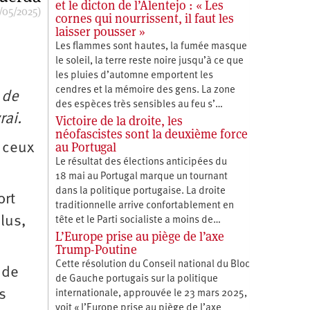
et le dicton de l’Alentejo : « Les
/05/2025)
cornes qui nourrissent, il faut les
laisser pousser »
Les flammes sont hautes, la fumée masque
le soleil, la terre reste noire jusqu’à ce que
les pluies d’automne emportent les
cendres et la mémoire des gens. La zone
 de
des espèces très sensibles au feu s’…
rai.
Victoire de la droite, les
néofascistes sont la deuxième force
au Portugal
s ceux
Le résultat des élections anticipées du
18 mai au Portugal marque un tournant
dans la politique portugaise. La droite
ort
traditionnelle arrive confortablement en
lus,
tête et le Parti socialiste a moins de…
L’Europe prise au piège de l’axe
Trump-Poutine
Cette résolution du Conseil national du Bloc
 de
de Gauche portugais sur la politique
s
internationale, approuvée le 23 mars 2025,
voit « l’Europe prise au piège de l’axe