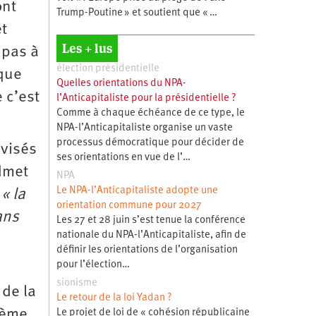
ont
Trump-Poutine » et soutient que « …
et
Les + lus
 pas à
élection présidentielle
ique
Quelles orientations du NPA-
 c’est
l’Anticapitaliste pour la présidentielle ?
Comme à chaque échéance de ce type, le
NPA-l’Anticapitaliste organise un vaste
processus démocratique pour décider de
évisés
ses orientations en vue de l’…
admet
NPA
Le NPA-l’Anticapitaliste adopte une
:
« la
orientation commune pour 2027
ans
Les 27 et 28 juin s’est tenue la conférence
nationale du NPA-l’Anticapitaliste, afin de
définir les orientations de l’organisation
pour l’élection…
sionisme
 de la
Le retour de la loi Yadan ?
blème
Le projet de loi de « cohésion républicaine