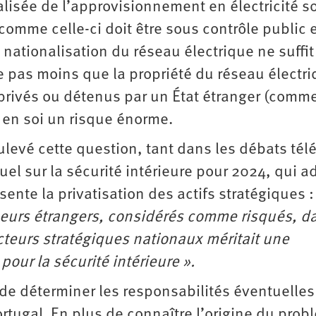
alisée de l’approvisionnement en électricité s
comme celle-ci doit être sous contrôle public 
 nationalisation du réseau électrique ne suffit
ste pas moins que la propriété du réseau électr
t privés ou détenus par un État étranger (comme
e en soi un risque énorme.
ulevé cette question, tant dans les débats tél
l sur la sécurité intérieure pour 2024, qui 
ente la privatisation des actifs stratégiques 
seurs étrangers, considérés comme risqués, d
secteurs stratégiques nationaux méritait une
our la sécurité intérieure ».
l de déterminer les responsabilités éventuelles
rtugal. En plus de connaître l’origine du pro