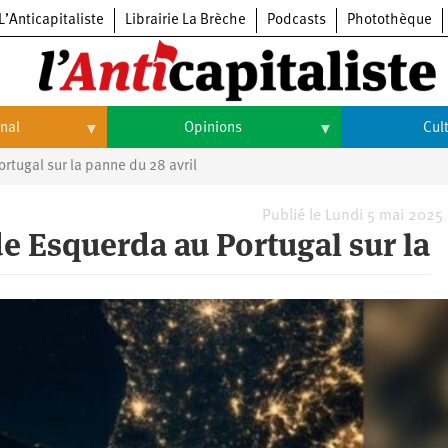
L’Anticapitaliste
Librairie La Brèche
Podcasts
Photothèque
onal
Opinions
Cul
ugal sur la panne du 28 avril
Opinions
Culture
Histoire
Arts
Publié le Lundi 5 mai 2025
 Esquerda au Portugal sur la
Cinéma
Expositions
Livres
Musique