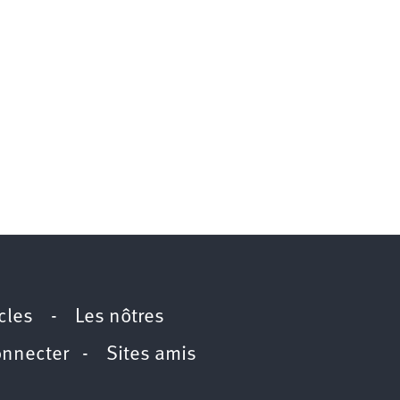
icles
-
Les nôtres
onnecter
-
Sites amis