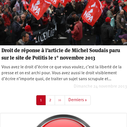
Droit de réponse à l’article de Michel Soudais paru
sur le site de Politis le 1° novembre 2013
Vous avez le droit d’écrire ce que vous voulez, c’est la liberté de la
presse et on est archi pour. Vous avez aussi le droit visiblement
d’écrire n’importe quoi, de traiter un sujet sans scrupule et…
Dimanche 24 novembre 2013
Pagination
Page
1
Page
2
Page
››
Dernière
Derniers »
courante
suivante
page