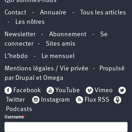
Qui sommes-nous
Contact
-
Annuaire
-
Tous les articles
-
Les nôtres
Newsletter
-
Abonnement
-
Se
connecter
-
Sites amis
L’hebdo
-
Le mensuel
Mentions légales / Vie privée
- Propulsé
par
Drupal
et
Omega
Facebook
YouTube
Vimeo
Twitter
Instagram
Flux RSS
Podcasts
Username