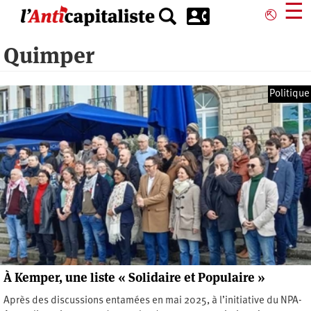
Aller
☰
⎋
au
contenu
Quimper
principal
Politique
À Kemper, une liste « Solidaire et Populaire »
Après des discussions entamées en mai 2025, à l’initiative du NPA-