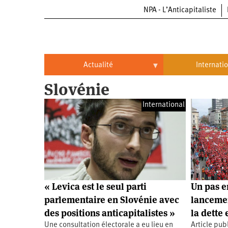
NPA - L’Anticapitaliste
Aller
au
contenu
principal
Actualité
Internati
Slovénie
Actualité
International
International
Politique
Brésil
Entreprises
Chine
Oppressions
Entreprises
États-
Unis
Économie
Automobile
Oppressions
Continents
« Levica est le seul parti
Un pas e
Écologie
Aéronautique
Antiracisme
Continents
parlementaire en Slovénie avec
lancemen
des positions anticapitalistes »
la dette
Éducation
Commerce
Féminisme
Afrique
Une consultation électorale a eu lieu en
Article pub