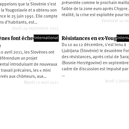
présentée comme le prochain maill
appelons que la Slovénie s’est
faible de la zone euro après Chypre.
la Yougoslavie et a obtenu son
réalité, la crise est exploitée pour t
e le 25 juin 1991. Elle compte
Vendredi 10 m
ns d’habitants, est…
Jeudi 24 septembre 2015
ènes font échec à la
Résistances en ex-Yougoslav
International
Intern
é
Du 10 au 12 décembre, s'est tenu à
Ljubljana (Slovénie) le deuxième F
 avril 2011, les Slovènes ont
des résistances, après celui de Sara
référendum un projet
(Bosnie-Herzégovine) en septembre
ntal introduisant de nouveaux
cadre de discussion est impulsé par
travail précaires, les « mini
…
servés aux chômeurs, aux…
Jeudi 7 janvi
Mardi 12 avril 2011