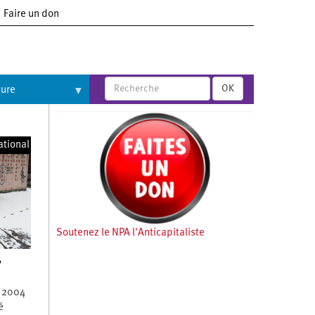
Faire un don
OK
ture
ational
Soutenez le NPA l'Anticapitaliste
,
s 2004
é