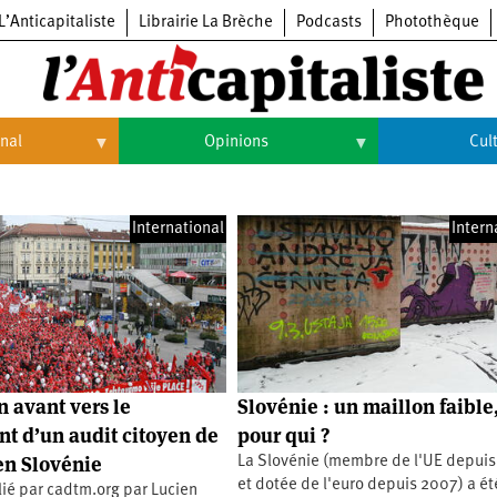
L’Anticapitaliste
Librairie La Brèche
Podcasts
Photothèque
onal
Opinions
Cul
Opinions
Culture
International
Intern
Histoire
Arts
Cinéma
Expositions
Livres
n avant vers le
Slovénie : un maillon faible
Musique
t d’un audit citoyen de
pour qui ?
 en Slovénie
La Slovénie (membre de l'UE depui
et dotée de l'euro depuis 2007) a ét
lié par cadtm.org par Lucien