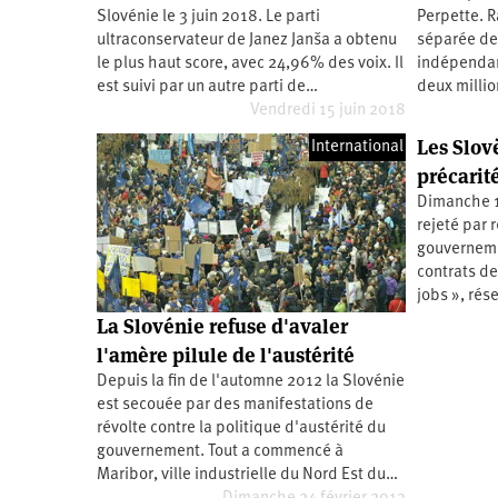
Slovénie le 3 juin 2018. Le parti
Perpette. R
Santé
Hôpitaux
LGBTI
Amérique
du
ultraconservateur de Janez Janša a obtenu
séparée de 
Nord
le plus haut score, avec 24,96% des voix. Il
indépendanc
Vidéos
SNCF
Amérique
latine
est suivi par un autre parti de…
deux millio
Vendredi 15 juin 2018
Dans
Services
Asie
mon
publics
Les Slov
département
International
Europe
précarit
Dimanche 10
Moyen-
Orient
rejeté par 
gouverneme
Océanie
contrats de 
jobs », ré
La Slovénie refuse d'avaler
l'amère pilule de l'austérité
Depuis la fin de l'automne 2012 la Slovénie
est secouée par des manifestations de
révolte contre la politique d'austérité du
gouvernement. Tout a commencé à
Maribor, ville industrielle du Nord Est du…