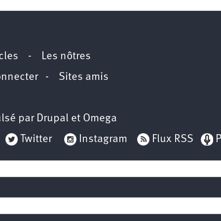
icles
-
Les nôtres
onnecter
-
Sites amis
lsé par
Drupal
et
Omega
Twitter
Instagram
Flux RSS