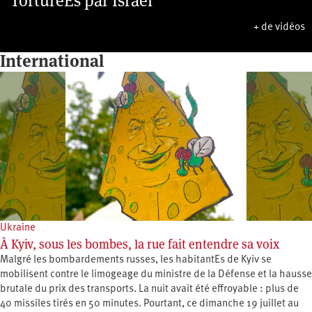
TorturéEs par Israël
+ de vidéos
International
Ukraine
À Kyiv, sous les bombes, la rue fait entendre sa voix
Malgré les bombardements russes, les habitantEs de Kyiv se
mobilisent contre le limogeage du ministre de la Défense et la hausse
brutale du prix des transports. La nuit avait été effroyable : plus de
40 missiles tirés en 50 minutes. Pourtant, ce dimanche 19 juillet au