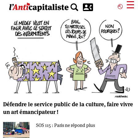
Aller
☰
⎋
au
contenu
principal
Défendre le service public de la culture, faire vivre
un art émancipateur !
SOS 115 : Paris ne répond plus