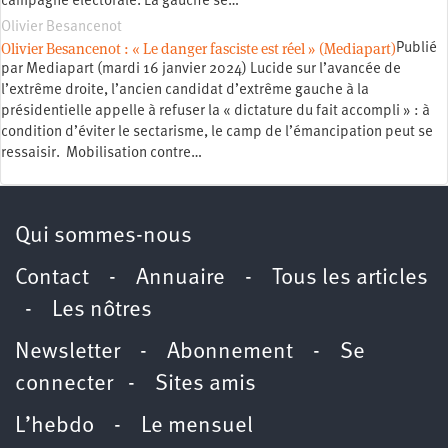
campagne électorale. La gauche se…
Olivier Besancenot
Olivier Besancenot : « Le danger fasciste est réel » (Mediapart)
Publié
par Mediapart (mardi 16 janvier 2024) Lucide sur l’avancée de
l’extrême droite, l’ancien candidat d’extrême gauche à la
présidentielle appelle à refuser la « dictature du fait accompli » : à
condition d’éviter le sectarisme, le camp de l’émancipation peut se
ressaisir. Mobilisation contre…
Qui sommes-nous
Contact
-
Annuaire
-
Tous les articles
-
Les nôtres
Newsletter
-
Abonnement
-
Se
connecter
-
Sites amis
L’hebdo
-
Le mensuel