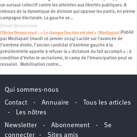
un sursaut collectif contre les atteintes aux libertés publiques. A
rebours de la dynamique de division qui oppose les partis, en pleine
campagne électorale. La gauche se…
Olivier Besancenot
Olivier Besancenot : « Le danger fasciste est réel » (Mediapart)
Publié
par Mediapart (mardi 16 janvier 2024) Lucide sur l’avancée de
l’extrême droite, l’ancien candidat d’extrême gauche à la
présidentielle appelle à refuser la « dictature du fait accompli » : à
condition d’éviter le sectarisme, le camp de l’émancipation peut se
ressaisir. Mobilisation contre…
Qui sommes-nous
Contact
-
Annuaire
-
Tous les articles
-
Les nôtres
Newsletter
-
Abonnement
-
Se
connecter
-
Sites amis