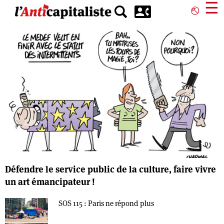
Aller
☰
⎋
au
contenu
principal
Défendre le service public de la culture, faire vivre
un art émancipateur !
SOS 115 : Paris ne répond plus