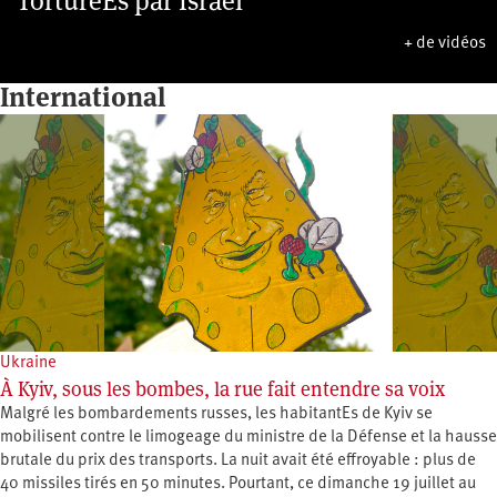
TorturéEs par Israël
+ de vidéos
International
Ukraine
À Kyiv, sous les bombes, la rue fait entendre sa voix
Malgré les bombardements russes, les habitantEs de Kyiv se
mobilisent contre le limogeage du ministre de la Défense et la hausse
brutale du prix des transports. La nuit avait été effroyable : plus de
40 missiles tirés en 50 minutes. Pourtant, ce dimanche 19 juillet au