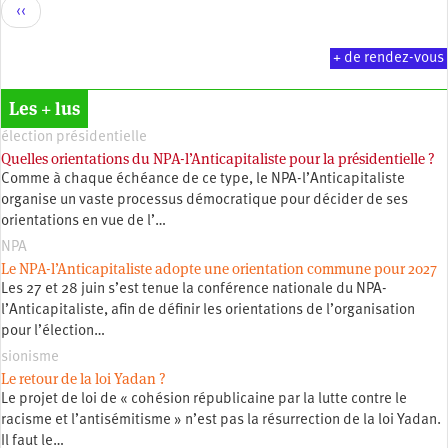
Pagination
Page
‹‹
précédente
+ de rendez-vous
Les + lus
élection présidentielle
Quelles orientations du NPA-l’Anticapitaliste pour la présidentielle ?
Comme à chaque échéance de ce type, le NPA-l’Anticapitaliste
organise un vaste processus démocratique pour décider de ses
orientations en vue de l’…
NPA
Le NPA-l’Anticapitaliste adopte une orientation commune pour 2027
Les 27 et 28 juin s’est tenue la conférence nationale du NPA-
l’Anticapitaliste, afin de définir les orientations de l’organisation
pour l’élection…
sionisme
Le retour de la loi Yadan ?
Le projet de loi de « cohésion républicaine par la lutte contre le
racisme et l’antisémitisme » n’est pas la résurrection de la loi Yadan.
Il faut le…