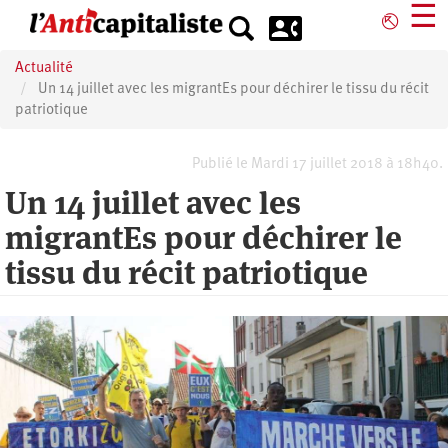
Aller
☰
⎋
au
contenu
Actualité
principal
Un 14 juillet avec les migrantEs pour déchirer le tissu du récit
patriotique
Publié le Mardi 17 juillet 2018 à 18h40.
Un 14 juillet avec les
migrantEs pour déchirer le
tissu du récit patriotique