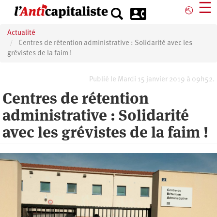
Aller
☰
⎋
au
contenu
Actualité
principal
Centres de rétention administrative : Solidarité avec les
grévistes de la faim !
Publié le Mardi 15 janvier 2019 à 09h52.
Centres de rétention
administrative : Solidarité
avec les grévistes de la faim !