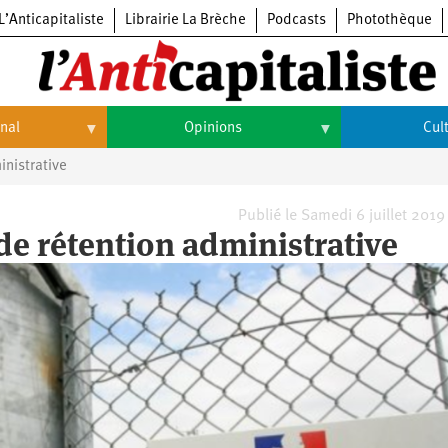
L’Anticapitaliste
Librairie La Brèche
Podcasts
Photothèque
onal
Opinions
Cul
inistrative
Opinions
Culture
Histoire
Arts
Publié le Samedi 6 juillet 2019
 de rétention administrative
Cinéma
Expositions
Livres
Musique