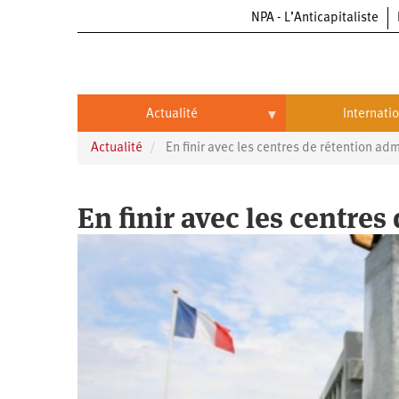
NPA - L’Anticapitaliste
Aller
au
contenu
principal
Actualité
Internati
Actualité
En finir avec les centres de rétention adm
Actualité
International
Politique
Brésil
En finir avec les centres
Entreprises
Chine
Oppressions
Entreprises
États-
Unis
Économie
Automobile
Oppressions
Continents
Écologie
Aéronautique
Antiracisme
Continents
Éducation
Commerce
Féminisme
Afrique