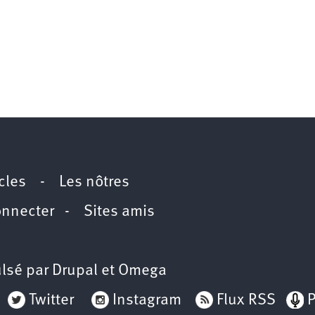
icles
-
Les nôtres
onnecter
-
Sites amis
lsé par
Drupal
et
Omega
Twitter
Instagram
Flux RSS