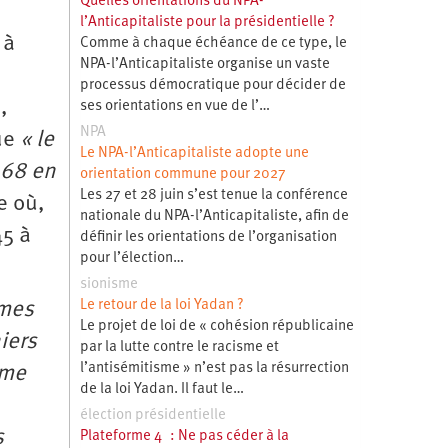
Quelles orientations du NPA-
l’Anticapitaliste pour la présidentielle ?
 à
Comme à chaque échéance de ce type, le
NPA-l’Anticapitaliste organise un vaste
processus démocratique pour décider de
,
ses orientations en vue de l’…
NPA
que
« le
Le NPA-l’Anticapitaliste adopte une
468 en
orientation commune pour 2027
Les 27 et 28 juin s’est tenue la conférence
e où,
nationale du NPA-l’Anticapitaliste, afin de
45 à
définir les orientations de l’organisation
pour l’élection…
sionisme
Le retour de la loi Yadan ?
mmes
Le projet de loi de « cohésion républicaine
iers
par la lutte contre le racisme et
l’antisémitisme » n’est pas la résurrection
rme
de la loi Yadan. Il faut le…
élection présidentielle
s
Plateforme 4 : Ne pas céder à la