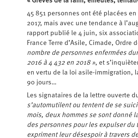
« Grèves de la faim, émeutes, tentati
45 851 personnes ont été placées en C
2017, mais avec une tendance à l’au
rapport publié le 4 juin, six associ
France Terre d’Asile, Cimade, Ordre d
nombre de personnes enfermées duran
2016 à 4 432 en 2018 »
, et s’inquièt
en vertu de la loi asile-immigration,
90 jours…
Les signataires de la lettre ouverte d
s’automutilent ou tentent de se suic
mois, deux hommes se sont donné la 
des personnes pour les expulser du te
expriment leur désespoir à travers de