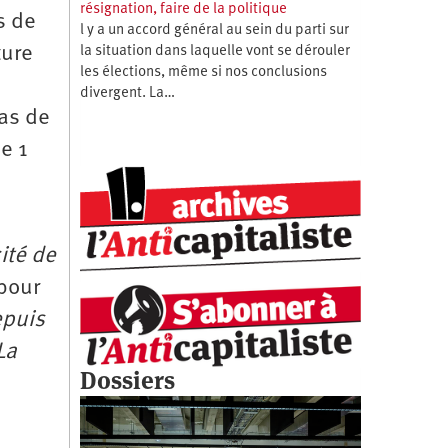
résignation, faire de la politique
s de
l y a un accord général au sein du parti sur
ture
la situation dans laquelle vont se dérouler
les élections, même si nos conclusions
divergent. La…
cas de
de 1
ité de
pour
epuis
La
Dossiers