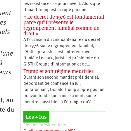
les résistances se poursuivent. Alors que
Donald Trump est occupé par une…
ment
« Le décret de 1976 est fondamental
parce qu’il présente le
Des
regroupement familial comme un
uels
droit »
À l’occasion du cinquantenaire du décret
de 1976 sur le regroupement familial,
l’Anticapitaliste s’est entretenu avec
d’une
Danièle Lochak, juriste et présidente du
à
GISTI (Groupe d’information et de…
Trump et son régime meurtrier
eurs.
Durant son second mandat présidentiel,
débordant de confiance en lui,
fanfaronnant, Donald Trump a opté pour un
pouvoir fondé sur la mise à mort, sur le
t, au
meurtre, aussi bien à l’étranger qu’à l’…
te du
Les + lus
élection présidentielle