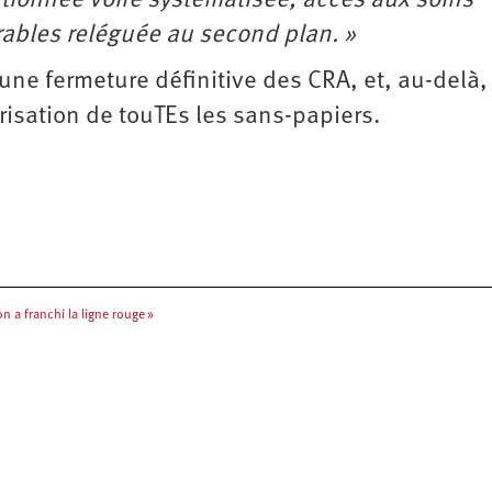
ortionnée voire systématisée, accès aux soins
érables reléguée au second plan. »
une fermeture définitive des CRA, et, au-delà,
arisation de touTEs les sans-papiers.
 a franchi la ligne rouge »