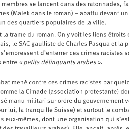
s membres se lancent dans des ratonnades, fa
ounes (Malek dans le roman) – abattu devant un
 des quartiers populaires de la ville.
t la trame du roman. On y voit les liens étroits 
ais, le SAC gaulliste de Charles Pasqua et la p
i s’empressent d’enterrer ces crimes racistes 
s entre
« petits délinquants arabes »
.
mbat mené contre ces crimes racistes par que
comme la Cimade (association protestante) don
lsé manu militari sur ordre du gouvernement v
 lui, la tranquille Suisse) et surtout le comb
ns eux-mêmes, dont une organisation qui s’es
es travailleurs arabes). Elle lançait, après l