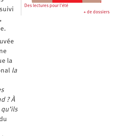
Des lectures pour l'été
suivi
+ de dossiers
,
e.
ouvée
gne
ue la
onal
la
es
d ? À
 qu’ils
 du