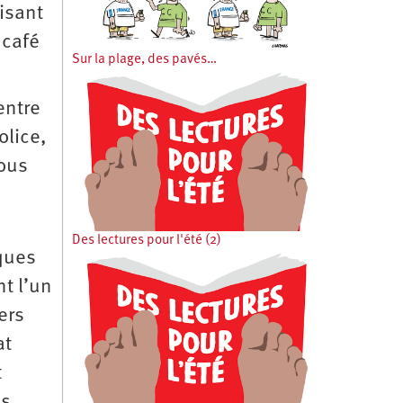
isant
 café
Sur la plage, des pavés…
entre
olice,
sous
Des lectures pour l'été (2)
lques
t l’un
ers
at
t
es