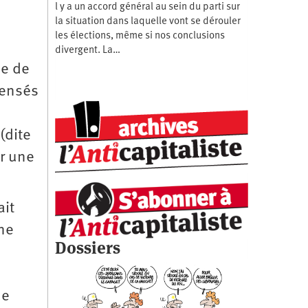
l y a un accord général au sein du parti sur
la situation dans laquelle vont se dérouler
les élections, même si nos conclusions
divergent. La…
ie de
censés
(dite
er une
ait
gne
Dossiers
ue