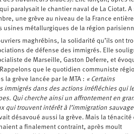
i paralysait le chantier naval de La Ciotat. A 
mbre, une grève au niveau de la France entière
 usines métallurgiques de la région parisienn
ouvriers maghrébins, la solidarité qu’ils ont tr
ciations de défense des immigrés. Elle souli
cialiste de Marseille, Gaston Deferre, et évoq
s. Rappelons que le quotidien communiste régi
 la grève lancée par le MTA :
« Certains
s immigrés dans des actions irréfléchies qui l
pes. Qui cherche ainsi un affrontement en gran
ux qui trouvent intérêt à l’immigration sauvage
vait désavoué aussi la grève. Mais la ténacité
aient a finalement contraint, après moult