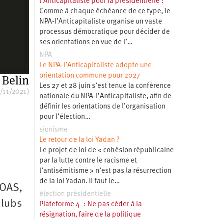
l’Anticapitaliste pour la présidentielle ?
Comme à chaque échéance de ce type, le
NPA-l’Anticapitaliste organise un vaste
processus démocratique pour décider de
ses orientations en vue de l’…
NPA
Le NPA-l’Anticapitaliste adopte une
orientation commune pour 2027
 Belin
Les 27 et 28 juin s’est tenue la conférence
/11/2021)
nationale du NPA-l’Anticapitaliste, afin de
définir les orientations de l’organisation
pour l’élection…
sionisme
Le retour de la loi Yadan ?
Le projet de loi de « cohésion républicaine
par la lutte contre le racisme et
l’antisémitisme » n’est pas la résurrection
de la loi Yadan. Il faut le…
’OAS,
élection présidentielle
clubs
Plateforme 4 : Ne pas céder à la
résignation, faire de la politique