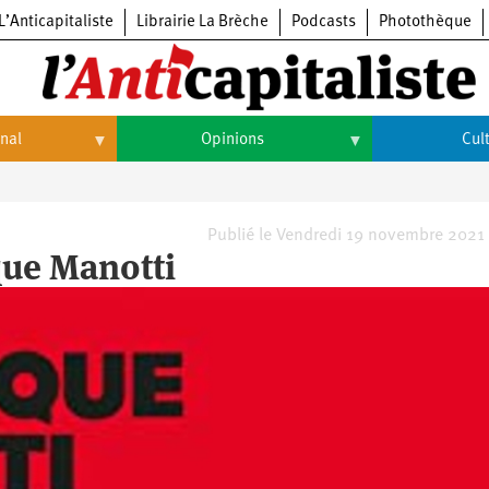
L’Anticapitaliste
Librairie La Brèche
Podcasts
Photothèque
onal
Opinions
Cul
Opinions
Culture
Histoire
Arts
Publié le Vendredi 19 novembre 2021
que Manotti
Cinéma
Expositions
Livres
Musique