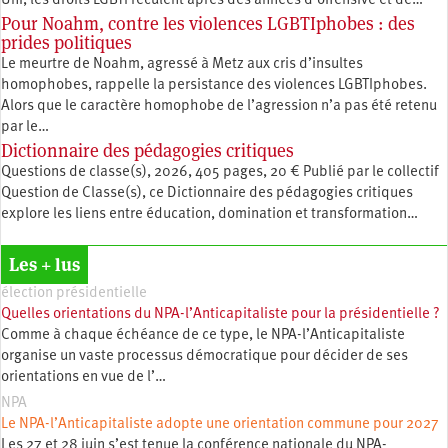
Uni, les droits LGBTI reculent après des années d’offensive et de…
Pour Noahm, contre les violences LGBTIphobes : des
prides politiques
Le meurtre de Noahm, agressé à Metz aux cris d’insultes
homophobes, rappelle la persistance des violences LGBTIphobes.
Alors que le caractère homophobe de l’agression n’a pas été retenu
par le…
Dictionnaire des pédagogies critiques
Questions de classe(s), 2026, 405 pages, 20 € Publié par le collectif
Question de Classe(s), ce Dictionnaire des pédagogies critiques
explore les liens entre éducation, ­domination et transformation…
Les + lus
élection présidentielle
Quelles orientations du NPA-l’Anticapitaliste pour la présidentielle ?
Comme à chaque échéance de ce type, le NPA-l’Anticapitaliste
organise un vaste processus démocratique pour décider de ses
orientations en vue de l’…
NPA
Le NPA-l’Anticapitaliste adopte une orientation commune pour 2027
Les 27 et 28 juin s’est tenue la conférence nationale du NPA-