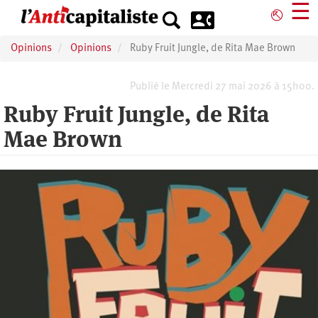
Aller
☰
⎋
au
contenu
Opinions
Opinions
Ruby Fruit Jungle, de Rita Mae Brown
principal
Publié le Mercredi 27 mai 2026 à 15h00.
Ruby Fruit Jungle, de Rita
Mae Brown