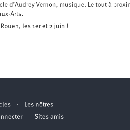
acle d’Audrey Vernon, musique. Le tout à proxi
ux-Arts.
Rouen, les 1er et 2 juin !
icles
-
Les nôtres
onnecter
-
Sites amis