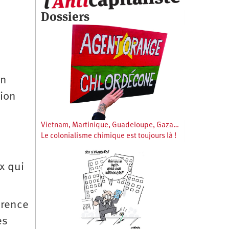
Dossiers
on
sion
Vietnam, Martinique, Guadeloupe, Gaza…
Le colonialisme chimique est toujours là !
x qui
érence
es