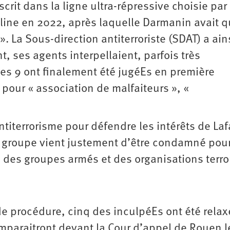
crit dans la ligne ultra-répressive choisie par 
line en 2022, après laquelle Darmanin avait qu
». La Sous-direction antiterroriste (SDAT) a ain
ant, ses agents interpellaient, parfois très
es 9 ont finalement été jugéEs en première
pour « association de malfaiteurs », «
titerrorisme pour défendre les intérêts de La
e groupe vient justement d’être condamné pour
 des groupes armés et des organisations ­terro
e procédure, cinq des inculpéEs ont été relax
omparaitront devant la Cour d’appel de Rouen l