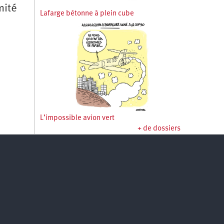
mité
Lafarge bétonne à plein cube
L’impossible avion vert
+ de dossiers