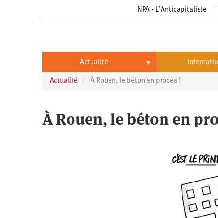
NPA - L’Anticapitaliste
Aller
au
contenu
principal
Actualité
Internati
Actualité
À Rouen, le béton en procès !
Actualité
International
Politique
Brésil
À Rouen, le béton en pro
Entreprises
Chine
Oppressions
Entreprises
États-
Unis
Économie
Automobile
Oppressions
Continents
Écologie
Aéronautique
Antiracisme
Continents
Éducation
Commerce
Féminisme
Afrique