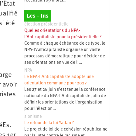
recensait 109 morts…
l’État
alifié
Les + lus
si été
élection présidentielle
Quelles orientations du NPA-
l’Anticapitaliste pour la présidentielle ?
Comme à chaque échéance de ce type, le
NPA-l’Anticapitaliste organise un vaste
processus démocratique pour décider de
ses orientations en vue de l’…
NPA
farge
Le NPA-l’Anticapitaliste adopte une
orientation commune pour 2027
 avoir
Les 27 et 28 juin s’est tenue la conférence
ristes
nationale du NPA-l’Anticapitaliste, afin de
définir les orientations de l’organisation
pour l’élection…
sionisme
Le retour de la loi Yadan ?
éEs.
Le projet de loi de « cohésion républicaine
es 1er
par la lutte contre le racisme et