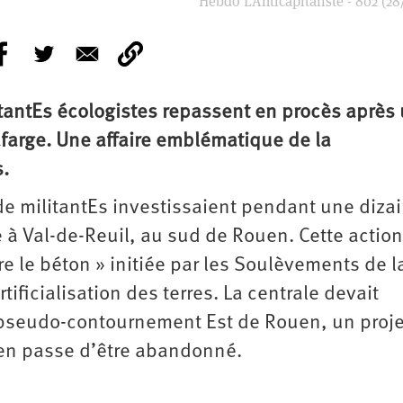
Hebdo L’Anticapitaliste - 802 (28
litantEs écologistes repassent en procès après
afarge. Une affaire emblématique de la
s.
e militantEs investissaient pendant une diza
 à Val-de-Reuil, au sud de Rouen. Cette action
e le béton » initiée par les Soulèvements de la
tificialisation des terres. La centrale devait
 pseudo-contournement Est de Rouen, un proje
 en passe d’être abandonné.