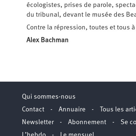
écologistes, prises de parole, spect
du tribunal, devant le musée des Bea
Contre la répression, toutes et tous à 
Alex Bachman
Qui sommes-nous
Contact
-
Annuaire
-
Tous les art
Newsletter
-
Abonnement
-
Se c
L’hebdo
-
Le mensuel