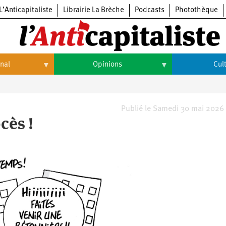
L’Anticapitaliste
Librairie La Brèche
Podcasts
Photothèque
onal
Opinions
Cul
Opinions
Culture
Histoire
Arts
Publié le Samedi 30 mai 2026
cès !
Cinéma
Expositions
Livres
Musique