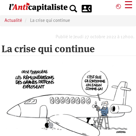
Aller
☰
⎋
au
contenu
Actualité
La crise qui continue
principal
Publié le Jeudi 27 octobre 2022 à 12h00.
La crise qui continue