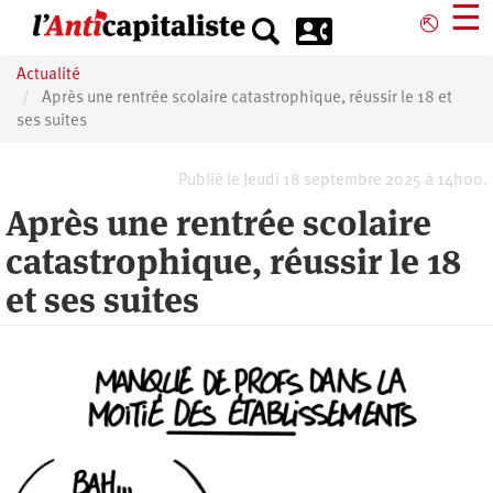
Aller
☰
⎋
au
contenu
Actualité
principal
Après une rentrée scolaire catastrophique, réussir le 18 et
ses suites
Publié le Jeudi 18 septembre 2025 à 14h00.
Après une rentrée scolaire
catastrophique, réussir le 18
et ses suites