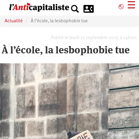
Aller
☰
⎋
au
contenu
Actualité
À l’école, la lesbophobie tue
principal
Publié le Jeudi 11 septembre 2025 à 14h00.
À l’école, la lesbophobie tue