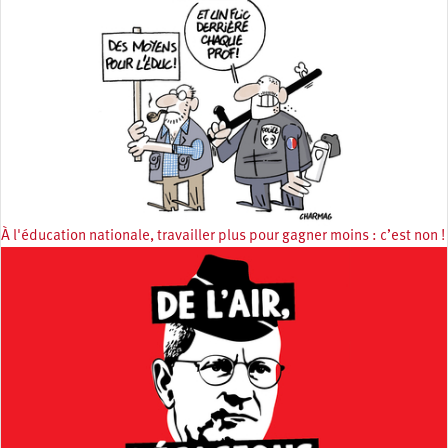
À l'éducation nationale, travailler plus pour gagner moins : c’est non !