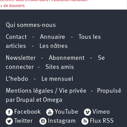
Rentrée sous tension dans l’éducation nationale
+ de dossiers
Qui sommes-nous
Contact
-
Annuaire
-
Tous les
articles
-
Les nôtres
Newsletter
-
Abonnement
-
Se
connecter
-
Sites amis
L’hebdo
-
Le mensuel
Mentions légales / Vie privée
- Propulsé
par
Drupal
et
Omega
Facebook
YouTube
Vimeo
Twitter
Instagram
Flux RSS