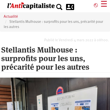
Aller
☰
⎋
au
contenu
Actualité
principal
Stellantis Mulhouse : surprofits pour les uns, précarité pour
les autres
Publié le Vendredi 4 mars 2022 à 08h00.
Stellantis Mulhouse :
surprofits pour les uns,
précarité pour les autres