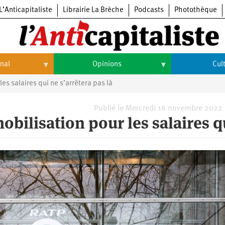
L’Anticapitaliste
Librairie La Brèche
Podcasts
Photothèque
onal
Opinions
Cul
es salaires qui ne s’arrêtera pas là
Opinions
Culture
Histoire
Arts
Publié le Mercredi 16 novembre 2022
bilisation pour les salaires q
Cinéma
Expositions
Livres
Musique