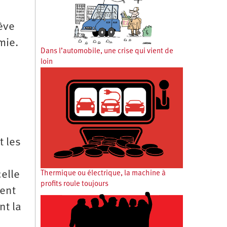
ève
mie.
Dans l’automobile, une crise qui vient de
loin
t les
elle
Thermique ou électrique, la machine à
profits roule toujours
ient
nt la