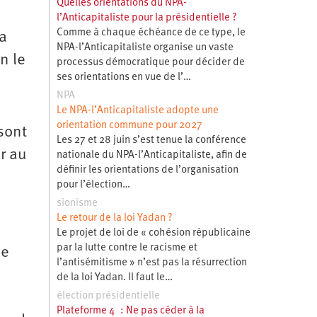
Quelles orientations du NPA-
l’Anticapitaliste pour la présidentielle ?
Comme à chaque échéance de ce type, le
la
NPA-l’Anticapitaliste organise un vaste
n le
processus démocratique pour décider de
ses orientations en vue de l’…
NPA
Le NPA-l’Anticapitaliste adopte une
orientation commune pour 2027
sont
Les 27 et 28 juin s’est tenue la conférence
r au
nationale du NPA-l’Anticapitaliste, afin de
définir les orientations de l’organisation
pour l’élection…
sionisme
Le retour de la loi Yadan ?
Le projet de loi de « cohésion républicaine
par la lutte contre le racisme et
le
l’antisémitisme » n’est pas la résurrection
de la loi Yadan. Il faut le…
élection présidentielle
Plateforme 4 : Ne pas céder à la