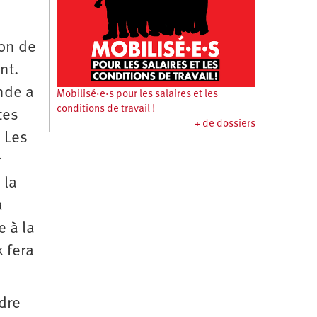
ion de
nt.
nde a
Mobilisé·e·s pour les salaires et les
conditions de travail !
tes
+ de dossiers
. Les
«
 la
a
e à la
 fera
dre