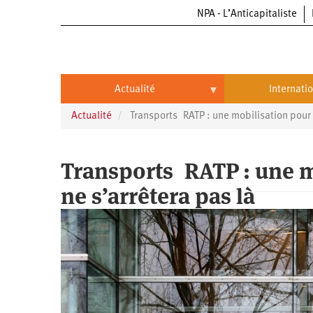
NPA - L’Anticapitaliste
Aller
au
contenu
principal
Actualité
Internati
Actualité
Transports RATP : une mobilisation pour l
Actualité
International
Politique
Brésil
Transports RATP : une mo
Entreprises
Chine
ne s’arrêtera pas là
Oppressions
Entreprises
États-
Unis
Économie
Automobile
Oppressions
Continents
Écologie
Aéronautique
Antiracisme
Continents
Éducation
Commerce
Féminisme
Afrique