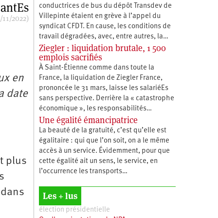
antEs
conductrices de bus du dépôt Transdev de
Villepinte étaient en grève à l’appel du
/11/2022)
syndicat CFDT. En cause, les conditions de
travail dégradées, avec, entre autres, la…
Ziegler : liquidation brutale, 1 500
emplois sacrifiés
À Saint-Étienne comme dans toute la
ux en
France, la liquidation de Ziegler France,
prononcée le 31 mars, laisse les salariéEs
a date
sans perspective. Derrière la « catastrophe
économique », les responsabilités…
Une égalité émancipatrice
La beauté de la gratuité, c’est qu’elle est
égalitaire : qui que l’on soit, on a le même
accès à un service. Évidemment, pour que
t plus
cette égalité ait un sens, le service, en
l’occurrence les transports…
s
s dans
Les + lus
élection présidentielle