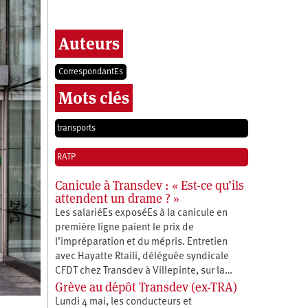
Auteurs
CorrespondantEs
Mots clés
transports
RATP
Canicule à Transdev : « Est-ce qu’ils
attendent un drame ? »
Les salariéEs exposéEs à la canicule en
première ligne paient le prix de
l’impréparation et du mépris. Entretien
avec Hayatte Rtaili, déléguée syndicale
CFDT chez Transdev à Villepinte, sur la…
Grève au dépôt Transdev (ex-TRA)
Lundi 4 mai, les conducteurs et