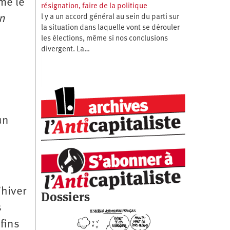
me le
résignation, faire de la politique
en
l y a un accord général au sein du parti sur
la situation dans laquelle vont se dérouler
les élections, même si nos conclusions
divergent. La…
un
’hiver
Dossiers
s
 fins