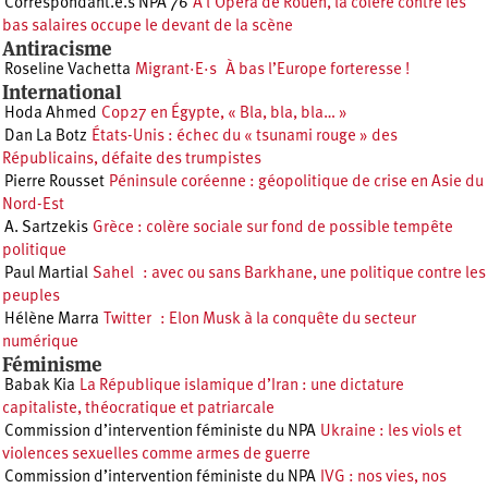
Correspondant.e.s NPA 76
À l’Opéra de Rouen, la colère contre les
bas salaires occupe le devant de la scène
Antiracisme
Roseline Vachetta
Migrant·E·s À bas l’Europe forteresse !
International
Hoda Ahmed
Cop27 en Égypte, « Bla, bla, bla… »
Dan La Botz
États-Unis : échec du « tsunami rouge » des
Républicains, défaite des trumpistes
Pierre Rousset
Péninsule coréenne : géopolitique de crise en Asie du
Nord-Est
A. Sartzekis
Grèce : colère sociale sur fond de possible tempête
politique
Paul Martial
Sahel : avec ou sans Barkhane, une politique contre les
peuples
Hélène Marra
Twitter : Elon Musk à la conquête du secteur
numérique
Féminisme
Babak Kia
La République islamique d’Iran : une dictature
capitaliste, théocratique et patriarcale
Commission d’intervention féministe du NPA
Ukraine : les viols et
violences sexuelles comme armes de guerre
Commission d’intervention féministe du NPA
IVG : nos vies, nos