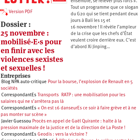
ensemble, se relever plus forts ».
Tout un programme que ce slogan
Version PDF
du G20 qui se tient pendant deux
jours à Bali les 15 et
Dossier :
16 novembre ! Il révèle l’ampleur
25 novembre :
de la crise que les chefs d’État
mobilisé·E·s pour
veulent croire derrière eux. C’est
d’abord Xi Jinping…
en finir avec les
violences sexistes
et sexuelles !
Entreprises
Blog NPA auto-critique
Pour la bourse, l’explosion de Renault en 5
sociétés
CorrespondantEs
Transports RATP : une mobilisation pour les
salaires qui ne s’arrêtera pas là
CorrespondantEs
« On est 16 danseurEs ce soir à faire grève et à ne
pas monter sur scène »
Javier Guessou
Procès en appel de Gaël Quirante : halte à la
pression maximale de la justice et de la direction de La Poste !
CorrespondantEs
Geodis : vers la victoire ?