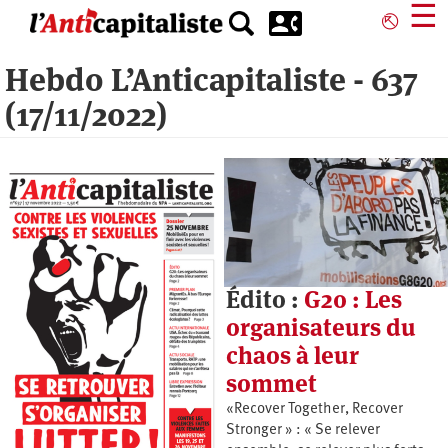
Aller
☰
⎋
au
contenu
Hebdo L’Anticapitaliste - 637
principal
(17/11/2022)
Édito :
G20 : Les
organisateurs du
chaos à leur
sommet
«Recover Together, Recover
Stronger » : « Se relever