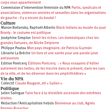
corps nous appartiennent
Commission d’intervention féministe du NPA
Partis, syndicats et
associations, violences sexistes et sexuelles dans les organisations
de gauche : il y a encore du boulot !
Culture
Manon Boltansky
,
Raphaël Alberto
Black Indians au musée du quai
Branly : le costume est politique
Joséphine Simplon
Servir les riches. Les domestiques chez les
grandes fortunes, de Alizée Delpierre
Philippe Poutou
Mon pays imaginaire, de Patricio Guzmán
Librairie La Brèche
Un livre et une soirée pour une parole juive
antisioniste
Edition Pontcerq
Éditions Pontcerq : « Nous essayons d’éditer
autrement des textes, de les inscrire dans le présent, dans les rues
de la ville, et de les déverser dans les amphithéâtres »
Vie du NPA
Collectif
Claude Rougeot, dit « Galien »
Politique
Julien Salingue
Faire face à la résistible ascension des extrêmes
droites
Rédaction l’Anticapitaliste hebdo
Bienvenue au club, Agnès
Pannier-Runacher