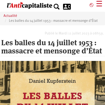
Aller
☰
⎋
au
contenu
Actualité
principal
Les balles du 14 juillet 1953 : massacre et mensonge d’État
Publié le Mardi 11 juillet 2023 à 08h59.
Les balles du 14 juillet 1953 :
massacre et mensonge d’État