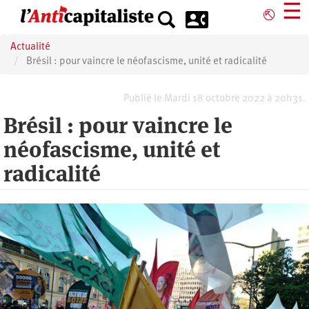
Aller
☰
⎋
au
contenu
Actualité
principal
Brésil : pour vaincre le néofascisme, unité et radicalité
Publié le Mardi 18 octobre 2022 à 20h31.
Brésil : pour vaincre le
néofascisme, unité et
radicalité