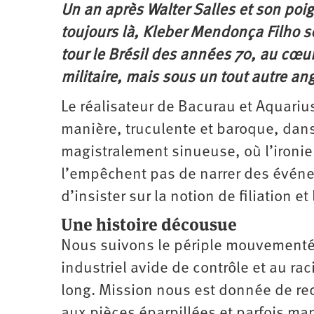
Un an après Walter Salles et son poig
Santé
Hôpitaux
LGBTI
Amérique
du
toujours là, Kleber Mendonça Filho 
Nord
Vidéos
SNCF
Amérique
latine
tour le Brésil des années 70, au cœur
Dans
Services
Asie
militaire, mais sous un tout autre ang
mon
publics
département
Europe
Le réalisateur de Bacurau et Aquarius 
manière, truculente et baroque, dans
Moyen-
Orient
magistralement sinueuse, où l’ironie
Océanie
l’empêchent pas de narrer des évén
d’insister sur la notion de filiation e
Une histoire décousue
Nous suivons le périple mouvementé 
industriel avide de contrôle et au ra
long. Mission nous est donnée de rec
aux pièces éparpillées et parfois man