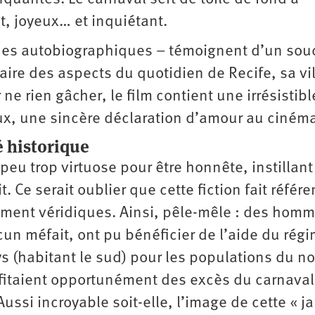
nt, joyeux… et inquiétant.
nes autobiographiques – témoignent d’un sou
re des aspects du quotidien de Recife, sa vil
 ne rien gâcher, le film contient une irrésistibl
ux, une sincère déclaration d’amour au ciném
é historique
peu trop virtuose pour être honnête, instillant
. Ce serait oublier que cette fiction fait référ
ent véridiques. Ainsi, pêle-mêle : des hom
cun méfait, ont pu bénéficier de l’aide du régim
s (habitant le sud) pour les populations du no
rofitaient opportunément des excès du carnaval
si incroyable soit-elle, l’image de cette « 