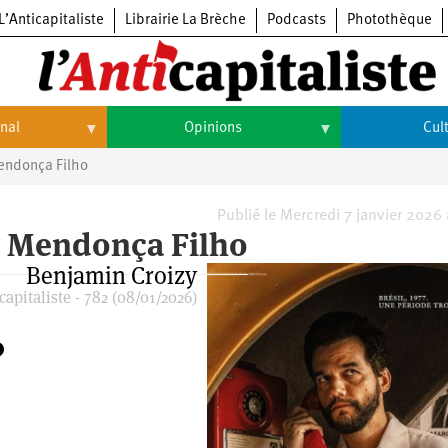
L’Anticapitaliste
Librairie La Brèche
Podcasts
Photothèque
onal
Opinions
Cul
Mendonça Filho
Opinions
Culture
Histoire
Arts
Publié le Mercredi 7 janvier 2026
er Mendonça Filho
Cinéma
Benjamin Croizy
apitaliste - 782 (08/01/2026)
Expositions
Livres
Musique