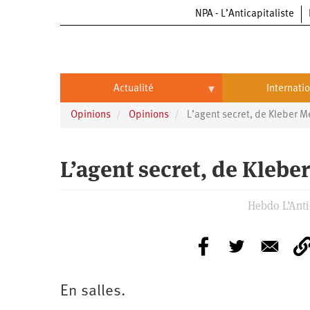
NPA - L’Anticapitaliste
Aller
au
contenu
principal
Actualité
Internati
Opinions
Opinions
L’agent secret, de Kleber 
Actualité
International
Politique
Brésil
L’agent secret, de Kleb
Entreprises
Chine
Hebdo L’Antic
Oppressions
Entreprises
États-
Unis
Économie
Automobile
Oppressions
Continents
Écologie
Aéronautique
Antiracisme
Continents
En salles.
Éducation
Commerce
Féminisme
Afrique