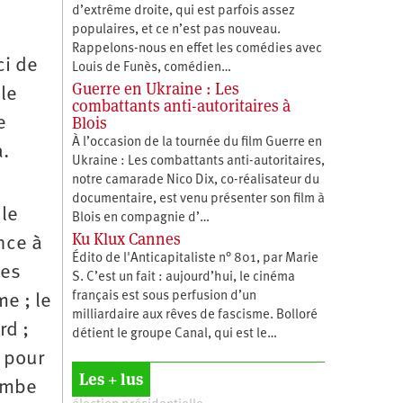
d’extrême droite, qui est parfois assez
populaires, et ce n’est pas nouveau.
Rappelons-nous en effet les comédies avec
ci de
Louis de Funès, comédien…
Guerre en Ukraine : Les
le
combattants anti-autoritaires à
Blois
e
À l’occasion de la tournée du film Guerre en
a.
Ukraine : Les combattants anti-autoritaires,
notre camarade Nico Dix, co-réalisateur du
documentaire, est venu présenter son film à
 le
Blois en compagnie d’…
Ku Klux Cannes
ence à
Édito de l'Anticapitaliste n° 801, par Marie
mes
S. C’est un fait : aujourd’hui, le cinéma
français est sous perfusion d’un
e ; le
milliardaire aux rêves de fascisme. Bolloré
rd ;
détient le groupe Canal, qui est le…
 pour
Les + lus
jambe