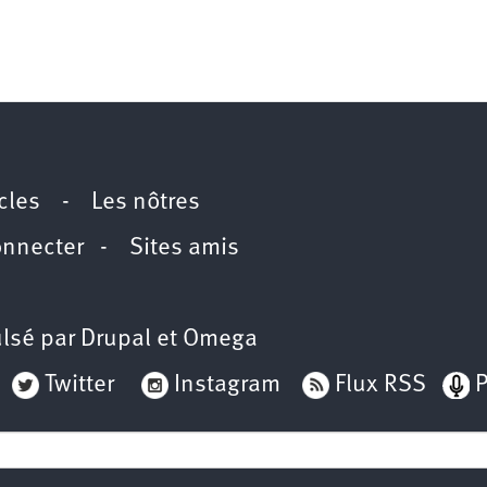
icles
-
Les nôtres
onnecter
-
Sites amis
lsé par
Drupal
et
Omega
Twitter
Instagram
Flux RSS