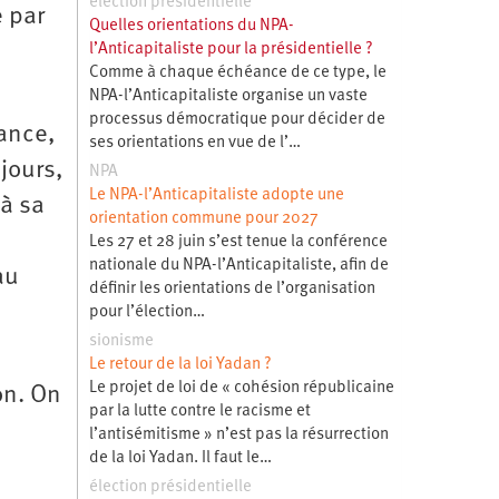
élection présidentielle
e par
Quelles orientations du NPA-
l’Anticapitaliste pour la présidentielle ?
Comme à chaque échéance de ce type, le
NPA-l’Anticapitaliste organise un vaste
processus démocratique pour décider de
ance,
ses orientations en vue de l’…
jours,
NPA
Le NPA-l’Anticapitaliste adopte une
 à sa
orientation commune pour 2027
Les 27 et 28 juin s’est tenue la conférence
nationale du NPA-l’Anticapitaliste, afin de
au
définir les orientations de l’organisation
pour l’élection…
sionisme
Le retour de la loi Yadan ?
Le projet de loi de « cohésion républicaine
on. On
par la lutte contre le racisme et
l’antisémitisme » n’est pas la résurrection
de la loi Yadan. Il faut le…
élection présidentielle