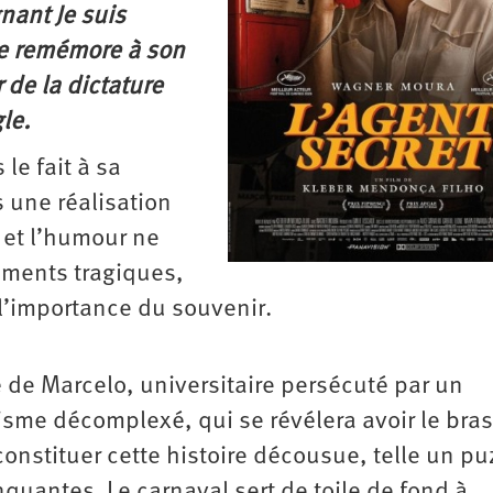
nant Je suis
se remémore à son
 de la dictature
le.
le fait à sa
 une réalisation
 et l’humour ne
ements tragiques,
t l’importance du souvenir.
de Marcelo, universitaire persécuté par un
cisme décomplexé, qui se révélera avoir le bras
onstituer cette histoire décousue, telle un pu
quantes. Le carnaval sert de toile de fond à