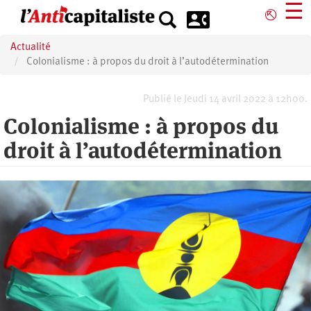
Aller
☰
⎋
au
contenu
Actualité
principal
Colonialisme : à propos du droit à l’autodétermination
Publié le Jeudi 14 avril 2022 à 12h00.
Colonialisme : à propos du
droit à l’autodétermination