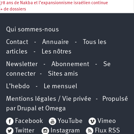
78 ans de Nakba et l’expansionnisme israélien continue
+ de dossiers
Qui sommes-nous
Contact
-
Annuaire
-
Tous les
articles
-
Les nôtres
Newsletter
-
Abonnement
-
Se
connecter
-
Sites amis
L’hebdo
-
Le mensuel
Mentions légales / Vie privée
- Propulsé
par
Drupal
et
Omega
Facebook
YouTube
Vimeo
Twitter
Instagram
Flux RSS