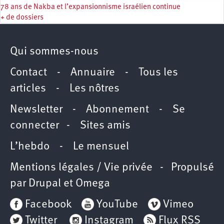
78 ans de Nakba et l’expansionnisme israélien continue
+ de dossiers
Qui sommes-nous
Contact
-
Annuaire
-
Tous les
articles
-
Les nôtres
Newsletter
-
Abonnement
-
Se
connecter
-
Sites amis
L’hebdo
-
Le mensuel
Mentions légales / Vie privée
- Propulsé
par
Drupal
et
Omega
Facebook
YouTube
Vimeo
Twitter
Instagram
Flux RSS