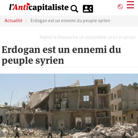
Aller
☰
⎋
au
contenu
Actualité
Erdogan est un ennemi du peuple syrien
principal
Publié le Dimanche 18 septembre 2022 à 19h00.
Erdogan est un ennemi du
peuple syrien