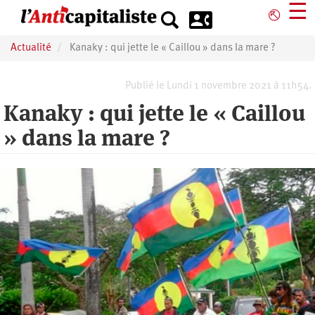
Aller
☰
⎋
au
contenu
Actualité
Kanaky : qui jette le « Caillou » dans la mare ?
principal
Publié le Lundi 1 novembre 2021 à 11h54.
Kanaky : qui jette le « Caillou
» dans la mare ?