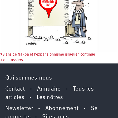
78 ans de Nakba et l’expansionnisme israélien continue
+ de dossiers
Qui sommes-nous
Contact
-
Annuaire
-
Tous les
articles
-
Les nôtres
Newsletter
-
Abonnement
-
Se
connecter
-
Sites amis