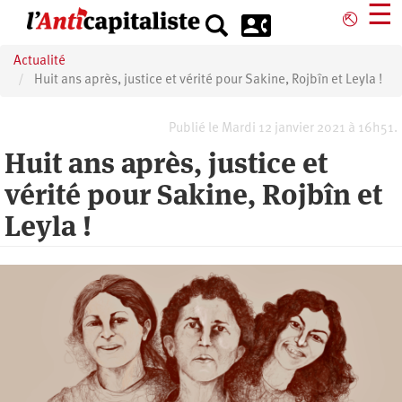
Aller
☰
⎋
au
contenu
Actualité
principal
Huit ans après, justice et vérité pour Sakine, Rojbîn et Leyla !
Publié le Mardi 12 janvier 2021 à 16h51.
Huit ans après, justice et
vérité pour Sakine, Rojbîn et
Leyla !