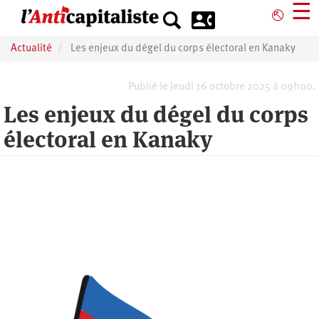
Aller
☰
⎋
au
contenu
Actualité
Les enjeux du dégel du corps électoral en Kanaky
principal
Publié le Jeudi 16 octobre 2025 à 09h00.
Les enjeux du dégel du corps
électoral en Kanaky