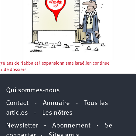
78 ans de Nakba et l’expansionnisme israélien continue
+ de dossiers
Qui sommes-nous
Contact
-
Annuaire
-
Tous les
articles
-
Les nôtres
Newsletter
-
Abonnement
-
Se
connecter
-
Sites amis