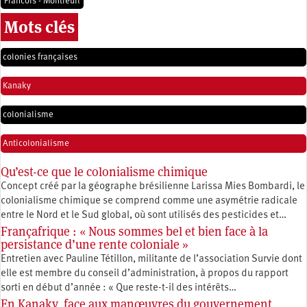
Francois - Montreuil
Mots clés
colonies françaises
Kanaky
colonialisme
Anticolonialisme
Qu’est-ce que le colonialisme chimique
Concept créé par la géographe brésilienne Larissa Mies Bombardi, le
colonialisme chimique se comprend comme une asymétrie radicale
entre le Nord et le Sud global, où sont utilisés des pesticides et…
Françafrique : « Nous sommes bel et bien face à la
persistance d’une rente coloniale »
Entretien avec Pauline Tétillon, militante de l’association Survie dont
elle est membre du conseil d’administration, à propos du rapport
sorti en début d’année : « Que reste-t-il des intérêts…
En Kanaky, face aux manœuvres du gouvernement