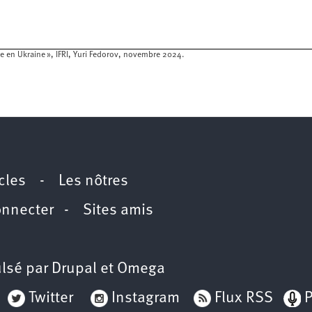
re en Ukraine », IFRI, Yuri Fedorov, novembre 2024.
icles
-
Les nôtres
onnecter
-
Sites amis
lsé par
Drupal
et
Omega
Twitter
Instagram
Flux RSS