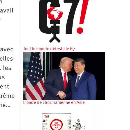
n
avail
r
 avec
Tout le monde déteste le G7
elles-
c les
us
ment
xtrême
L’onde de choc iranienne en Asie
ine…