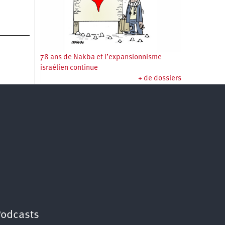
78 ans de Nakba et l’expansionnisme
israélien continue
+ de dossiers
Podcasts