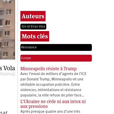
Auteurs
Gin et Elias Vola
Mots clés
Résistance
Europe
s Vola
Minneapolis résiste à Trump
/05/2025)
Avec l’envoi de milliers d’agents de l’ICE
par Donald Trump, Minneapolis vit une
véritable occupation policière. Entre
violences, intimidations et résistance
populaire, la ville refuse de plier face…
L’Ukraine ne cède ni aux intox ni
aux pressions
Après presque quatre ans d’une très
nat