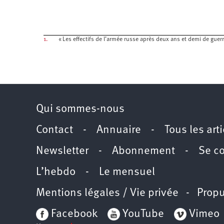
1.
« Les effectifs de l’armée russe après deux ans et demi de guer
Qui sommes-nous
Contact
-
Annuaire
-
Tous les art
Newsletter
-
Abonnement
-
Se c
L’hebdo
-
Le mensuel
Mentions légales / Vie privée
- Propu
Facebook
YouTube
Vimeo