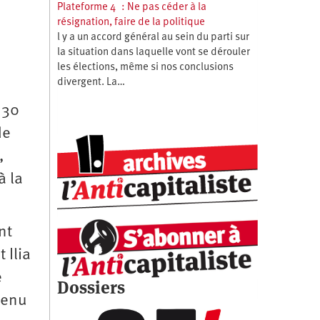
Plateforme 4 : Ne pas céder à la
résignation, faire de la politique
l y a un accord général au sein du parti sur
la situation dans laquelle vont se dérouler
les élections, même si nos conclusions
divergent. La…
e 30
de
,
à la
nt
 Ilia
e
Dossiers
tenu