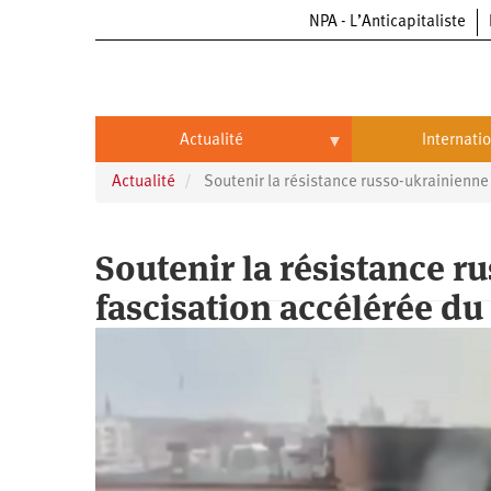
NPA - L’Anticapitaliste
Aller
au
contenu
principal
Actualité
Internati
Actualité
Soutenir la résistance russo-ukrainienne
Actualité
International
Politique
Brésil
Soutenir la résistance r
Entreprises
Chine
fascisation accélérée d
Oppressions
Entreprises
États-
Unis
Économie
Automobile
Oppressions
Continents
Écologie
Aéronautique
Antiracisme
Continents
Éducation
Commerce
Féminisme
Afrique