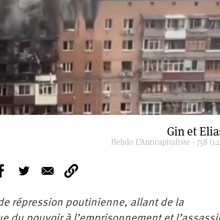
Gin et Elia
Hebdo L’Anticapitaliste - 758 (12
de répression poutinienne, allant de la
que du pouvoir à l’emprisonnement et l’assassi