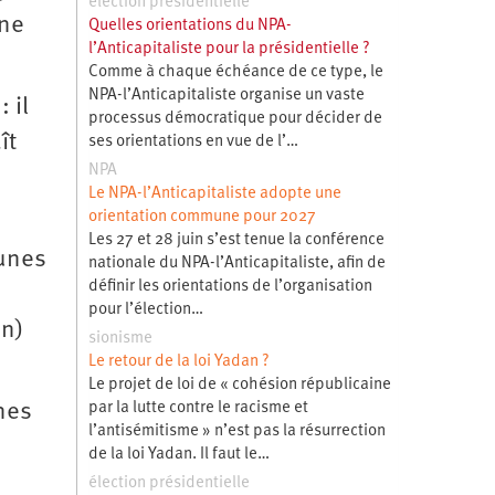
élection présidentielle
une
Quelles orientations du NPA-
l’Anticapitaliste pour la présidentielle ?
Comme à chaque échéance de ce type, le
NPA-l’Anticapitaliste organise un vaste
 il
processus démocratique pour décider de
ît
ses orientations en vue de l’…
NPA
Le NPA-l’Anticapitaliste adopte une
orientation commune pour 2027
Les 27 et 28 juin s’est tenue la conférence
eunes
nationale du NPA-l’Anticapitaliste, afin de
définir les orientations de l’organisation
pour l’élection…
on)
sionisme
Le retour de la loi Yadan ?
Le projet de loi de « cohésion républicaine
par la lutte contre le racisme et
unes
l’antisémitisme » n’est pas la résurrection
de la loi Yadan. Il faut le…
élection présidentielle