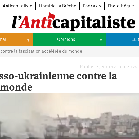
L’Anticapitaliste
Librairie La Brèche
Podcasts
Photothèque
onal
Opinions
Cul
 contre la fascisation accélérée du monde
Opinions
Culture
Histoire
Arts
Publié le Jeudi 12 juin 2025
usso-ukrainienne contre la
Cinéma
u monde
Expositions
Livres
Musique