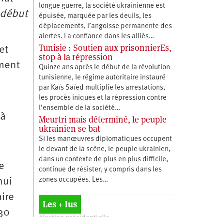
longue guerre, la société ukrainienne est
 début
épuisée, marquée par les deuils, les
déplacements, l’angoisse permanente des
alertes. La confiance dans les alliés…
Tunisie : Soutien aux prisonnierEs,
et
stop à la répression
ement
Quinze ans après le début de la révolution
tunisienne, le régime autoritaire instauré
par Kaïs Saïed multiplie les arrestations,
les procès iniques et la répression contre
l’ensemble de la société…
 à
Meurtri mais déterminé, le peuple
ukrainien se bat
Si les manœuvres diplomatiques occupent
le devant de la scène, le peuple ukrainien,
dans un contexte de plus en plus difficile,
e
continue de résister, y compris dans les
zones occupées. Les…
hui
ire
Les + lus
 30