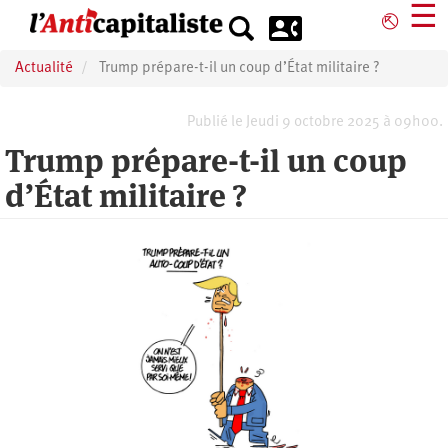
Aller
☰
⎋
au
contenu
Actualité
Trump prépare-t-il un coup d’État militaire ?
principal
Publié le Jeudi 9 octobre 2025 à 09h00.
Trump prépare-t-il un coup
d’État militaire ?