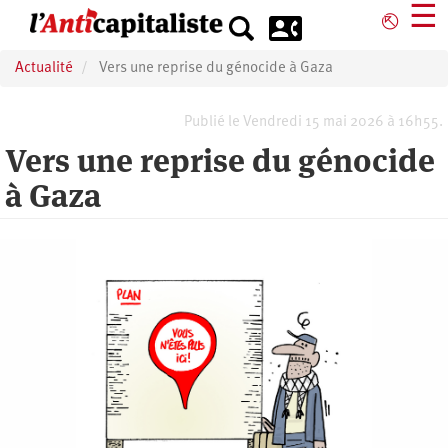
Aller
☰
⎋
au
contenu
Actualité
Vers une reprise du génocide à Gaza
principal
Publié le Vendredi 15 mai 2026 à 16h55.
Vers une reprise du génocide
à Gaza