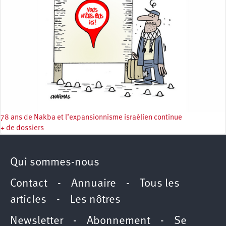
78 ans de Nakba et l’expansionnisme israélien continue
+ de dossiers
Qui sommes-nous
Contact
-
Annuaire
-
Tous les
articles
-
Les nôtres
Newsletter
-
Abonnement
-
Se