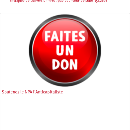
therapies-de-conversion-n-est-pas-pour-tout-de-suite_1542106
Soutenez le NPA l'Anticapitaliste