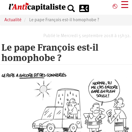
Aller
☰
⎋
au
contenu
Actualité
Le pape François est-il homophobe ?
principal
Publié le Mercredi 5 septembre 2018 à 15h32.
Le pape François est-il
homophobe ?