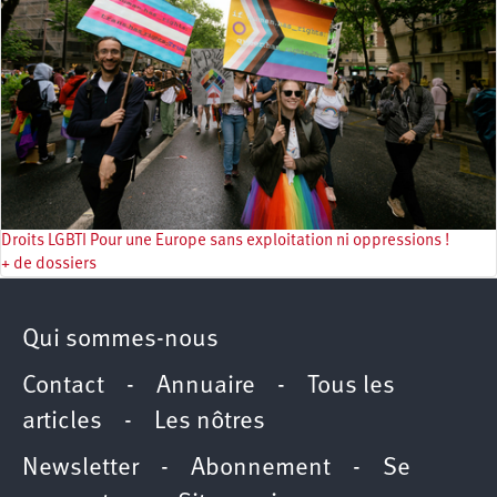
Droits LGBTI Pour une Europe sans exploitation ni oppressions !
+ de dossiers
Qui sommes-nous
Contact
-
Annuaire
-
Tous les
articles
-
Les nôtres
Newsletter
-
Abonnement
-
Se