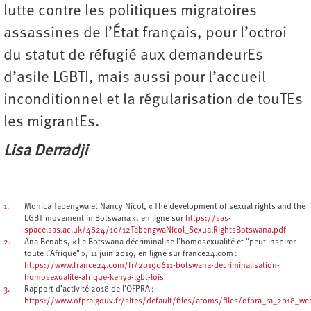
lutte contre les politiques migratoires
assassines de l’État français, pour l’octroi
du statut de réfugié aux demandeurEs
d’asile LGBTI, mais aussi pour l’accueil
inconditionnel et la régularisation de touTEs
les migrantEs.
Lisa Derradji
1.
Monica Tabengwa et Nancy Nicol, « The development of sexual rights and the
LGBT movement in Botswana », en ligne sur
https://sas-
space.sas.ac.uk/4824/10/12TabengwaNicol_SexualRightsBotswana.pdf
2.
Ana Benabs, « Le Botswana décriminalise l’homosexualité et "peut inspirer
toute l’Afrique" », 11 juin 2019, en ligne sur france24.com :
https://www.france24.com/fr/20190611-botswana-decriminalisation-
homosexualite-afrique-kenya-lgbt-lois
3.
Rapport d’activité 2018 de l’OFPRA :
https://www.ofpra.gouv.fr/sites/default/files/atoms/files/ofpra_ra_2018_w