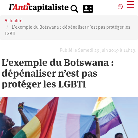
Aller
☰
⎋
au
contenu
Actualité
principal
L’exemple du Botswana : dépénaliser n’est pas protéger les
LGBTI
Publié le Samedi 29 juin 2019 à 14h13.
L’exemple du Botswana :
dépénaliser n’est pas
protéger les LGBTI