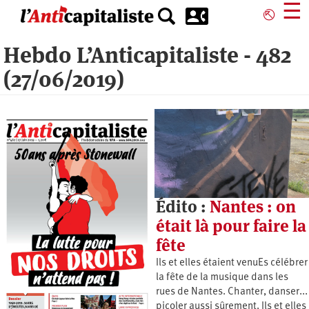
Aller
☰
⎋
au
contenu
Hebdo L’Anticapitaliste - 482
principal
(27/06/2019)
Édito :
Nantes : on
était là pour faire la
fête
Ils et elles étaient venuEs célébrer
la fête de la musique dans les
rues de Nantes. Chanter, danser...
picoler aussi sûrement. Ils et elles