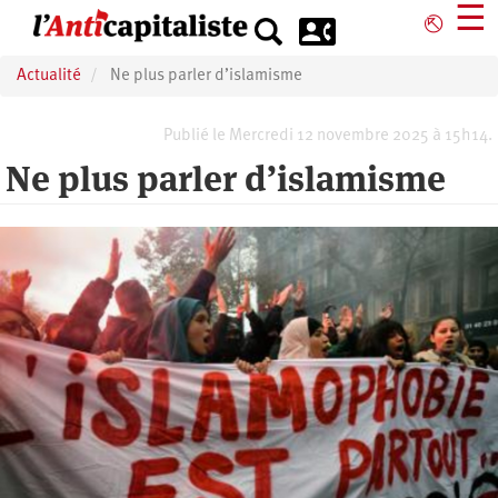
Aller
☰
⎋
au
contenu
Actualité
Ne plus parler d’islamisme
principal
Publié le Mercredi 12 novembre 2025 à 15h14.
Ne plus parler d’islamisme