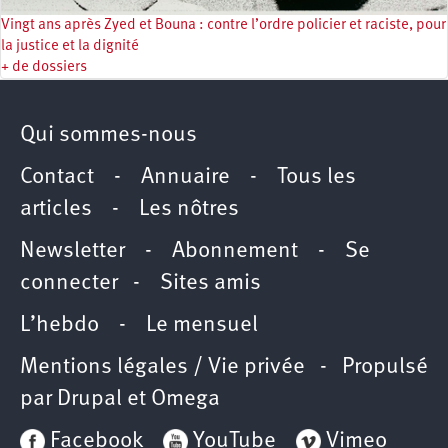
Vingt ans après Zyed et Bouna : contre l’ordre policier et raciste, pour
la justice et la dignité
+ de dossiers
Qui sommes-nous
Contact
-
Annuaire
-
Tous les
articles
-
Les nôtres
Newsletter
-
Abonnement
-
Se
connecter
-
Sites amis
L’hebdo
-
Le mensuel
Mentions légales / Vie privée
- Propulsé
par
Drupal
et
Omega
Facebook
YouTube
Vimeo