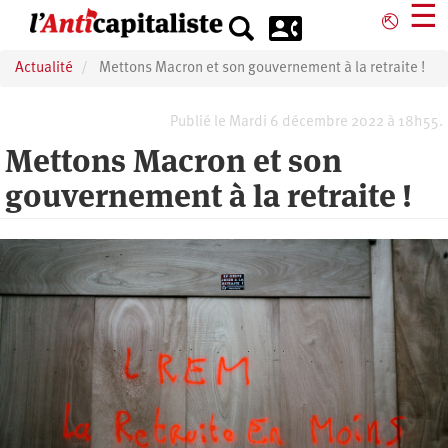
Aller
☰
⎋
au
contenu
Actualité
Mettons Macron et son gouvernement à la retraite !
principal
Publié le Mardi 6 décembre 2022 à 18h55.
Mettons Macron et son
gouvernement à la retraite !