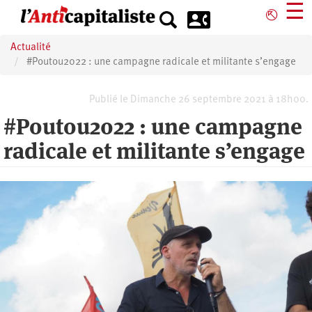
Aller
☰
⎋
au
contenu
Actualité
principal
#Poutou2022 : une campagne radicale et militante s’engage
Publié le Dimanche 26 septembre 2021 à 18h00.
#Poutou2022 : une campagne
radicale et militante s’engage