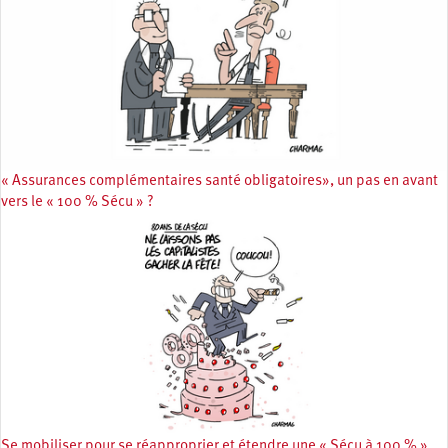
« Assurances complémentaires santé obligatoires», un pas en avant
vers le « 100 % Sécu » ?
Se mobiliser pour se réapproprier et étendre une « Sécu à 100 % »