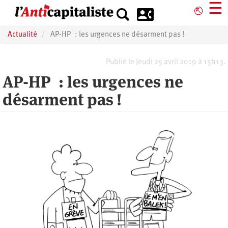
Aller
☰
⎋
au
contenu
Actualité
AP-HP : les urgences ne désarment pas !
principal
Publié le Jeudi 25 avril 2019 à 15h13.
AP-HP : les urgences ne
désarment pas !