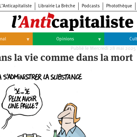
L’Anticapitaliste
Librairie La Brèche
Podcasts
Photothèque
onal
Opinions
Cul
Publié le Mercredi 28 mai 2025
Opinions
Culture
 dans la vie comme dans la mort
Histoire
Arts
Cinéma
Expositions
Livres
Musique