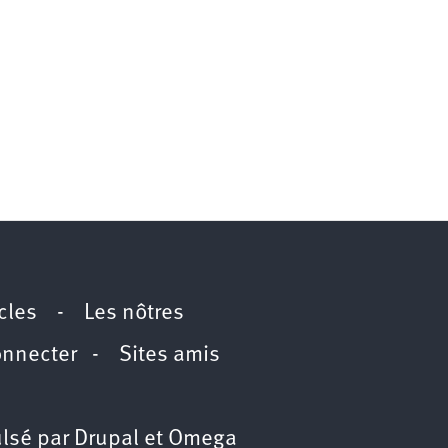
icles
-
Les nôtres
onnecter
-
Sites amis
lsé par
Drupal
et
Omega