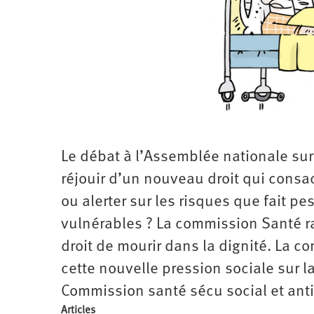
Santé
Hôpitaux
LGBTI
Amérique
du
Nord
Vidéos
SNCF
Amérique
latine
Dans
Services
Asie
mon
publics
département
Europe
Moyen-
Orient
Le débat à l’Assemblée nationale sur 
Océanie
réjouir d’un nouveau droit qui consa
ou alerter sur les risques que fait pes
vulnérables ? La commission Santé ra
droit de mourir dans la dignité. La 
cette nouvelle pression sociale sur l
Commission santé sécu social et ant
Articles