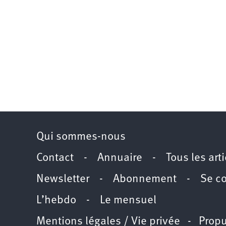
Qui sommes-nous
Contact
-
Annuaire
-
Tous les art
Newsletter
-
Abonnement
-
Se c
L’hebdo
-
Le mensuel
Mentions légales / Vie privée
- Propu