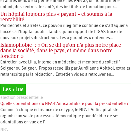
et autres lieux de la petite enfance, les EHPAD, un hôpital mère-
enfant, des centres de santé, des instituts de formation pour…
Un hôpital toujours plus « payant » et soumis à la
rentabilité
Par décrets et arrêtés, ce pouvoir illégitime continue de s’attaquer à
l’accès à l’hôpital public, tandis qu’un rapport de l’IGAS trace de
nouveaux projets destructeurs. Les « garanties » obtenues…
Islamophobie : « On se dit qu’on n’a plus notre place
dans la société, dans le pays, et même dans notre
fonction »
Entretien avec Lilia, interne en médecine et membre du collectif
Soigner ou Saigner. Propos recueillis par Aurélianne Abitbol, extraits
retranscrits par la rédaction. Entretien vidéo à retrouver en…
Les + lus
élection présidentielle
Quelles orientations du NPA-l’Anticapitaliste pour la présidentielle ?
Comme à chaque échéance de ce type, le NPA-l’Anticapitaliste
organise un vaste processus démocratique pour décider de ses
orientations en vue de l’…
NPA