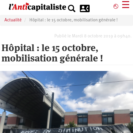
Aller
☰
⎋
au
contenu
Actualité
Hôpital : le 15 octobre, mobilisation générale !
principal
Publié le Mardi 8 octobre 2019 à 09h40.
Hôpital : le 15 octobre,
mobilisation générale !