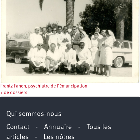
Frantz Fanon, psychiatre de l’émancipation
+ de dossiers
Qui sommes-nous
Contact
-
Annuaire
-
Tous les
articles
-
Les nôtres