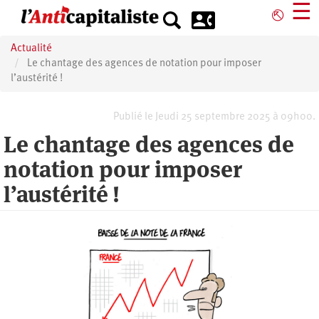
Aller
☰
⎋
au
contenu
Actualité
principal
Le chantage des agences de notation pour imposer
l’austérité !
Publié le Jeudi 25 septembre 2025 à 09h00.
Le chantage des agences de
notation pour imposer
l’austérité !