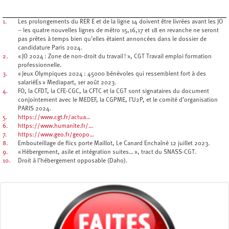
1.
Les prolongements du RER E et de la ligne 14 doivent être livrées avant les JO
– les quatre nouvelles lignes de métro 15,16,17 et 18 en revanche ne seront
pas prêtes à temps bien qu’elles étaient annoncées dans le dossier de
candidature Paris 2024.
2.
« JO 2024 : Zone de non-droit du travail ! », CGT Travail emploi formation
professionnelle.
3.
« Jeux Olympiques 2024 : 45000 bénévoles qui ressemblent fort à des
salariéEs » Mediapart, 1er août 2023.
4.
FO, la CFDT, la CFE-CGC, la CFTC et la CGT sont signataires du document
conjointement avec le MEDEF, la CGPME, l’U2P, et le comité d’organisation
PARIS 2024.
5.
https://www.cgt.fr/actua…
6.
https://www.humanite.fr/…
7.
https://www.geo.fr/geopo…
8.
Embouteillage de flics porte Maillot, Le Canard Enchaîné 12 juillet 2023.
9.
« Hébergement, asile et intégration suites… », tract du SNASS-CGT.
10.
Droit à l’hébergement opposable (Daho).