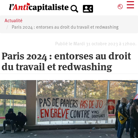
Aller
☰
⎋
au
contenu
Actualité
principal
Paris 2024 : entorses au droit du travail et redwashing
Publié le Mardi 31 octobre 2023 à 12h00.
Paris 2024 : entorses au droit
du travail et redwashing