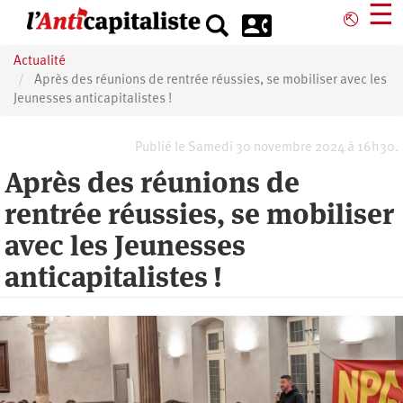
Aller
☰
⎋
au
contenu
Actualité
principal
Après des réunions de rentrée réussies, se mobiliser avec les
Jeunesses anticapitalistes !
Publié le Samedi 30 novembre 2024 à 16h30.
Après des réunions de
rentrée réussies, se mobiliser
avec les Jeunesses
anticapitalistes !