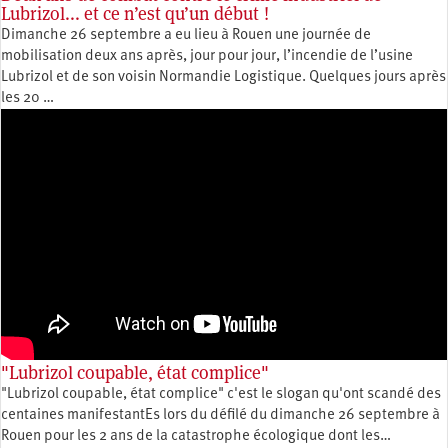
Lubrizol... et ce n’est qu’un début !
Dimanche 26 septembre a eu lieu à Rouen une journée de
mobilisation deux ans après, jour pour jour, l’incendie de l’usine
Lubrizol et de son voisin Normandie Logistique. Quelques jours après
les 20 …
"Lubrizol coupable, état complice"
"Lubrizol coupable, état complice" c'est le slogan qu'ont scandé des
centaines manifestantEs lors du défilé du dimanche 26 septembre à
Rouen pour les 2 ans de la catastrophe écologique dont les…