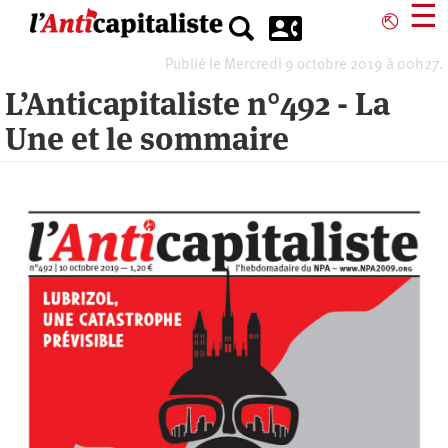
Aller
☰
⎋
au
contenu
Publié le Mercredi 9 octobre 2019 à 00h27.
principal
L’Anticapitaliste n°492 - La
Une et le sommaire